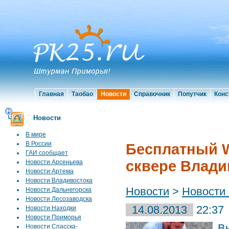
Главная
Таобао
Новости
Справочник
Попутчик
Конс
Новости
В мире
В России
Бесплатный W
ГАИ сообщает
сквере Влади
Новости Арсеньева
Новости Артема
Новости Владивостока
Новости
>
Новости
Новости Дальнегорска
Новости Лесозаводска
14.08.2013
22:37
Новости Находки
Новости Приморья
В
Новости Спасска-