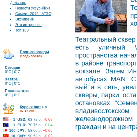
Дальнего
Т
Новости Уссурийска
Саммит 2012 - АТЭС
п
Эксклюзив
х
Это интересно
Топ 100
Театральный сквер 
есть уличный Wi
Прогноз погоды
пространства начал
Владивосток
в районе транспор
Сегодня
вокзале. Затем Ин
0°C | 0°C
автобусах MAN. С
Завтра
0°C | 0°C
выйти в сеть, уве
Послезавтра
скверы, парки, ост
0°C | 0°C
остановках "Семен
на
Курс валют
владивостокском
07.12.2019
железнодорожном 
1
USD
:
63.72 р.
-0.09
1
EUR
:
70.76 р.
+0.04
граждан и на цент
100
JPY
:
58.66 р.
+0.05
10
CNY
:
90.58 р.
-0.03