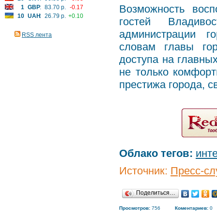
Возможность восп
1
GBP
:
83.70 р.
-0.17
10
UAH
:
26.79 р.
+0.10
гостей Владивос
администрации г
RSS лента
словам главы гор
доступа на главных
не только комфорт
престижа города, с
Облако тегов:
инт
Источник:
Пресс-сл
Поделиться…
Просмотров:
756
Коментариев:
0