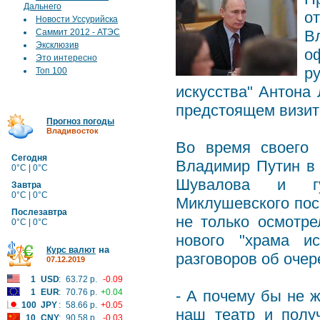
Дальнего
о
Новости Уссурийска
Саммит 2012 - АТЭС
В
Эксклюзив
о
Это интересно
р
Топ 100
искусства" Антона
предстоящем визите
Прогноз погоды
Владивосток
Во время своего 
Сегодня
Владимир Путин в
0°C | 0°C
Шувалова и гу
Завтра
0°C | 0°C
Миклушевского пос
Послезавтра
не только осмотре
0°C | 0°C
нового "храма ис
на
Курс валют
разговоров об очер
07.12.2019
1
USD
:
63.72 р.
-0.09
1
EUR
:
70.76 р.
+0.04
- А почему бы не 
100
JPY
:
58.66 р.
+0.05
наш театр и полу
10
CNY
:
90.58 р.
-0.03