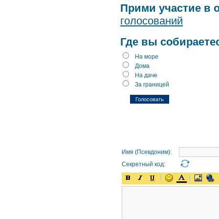
Прими участие в 
голосований
Где вы собираете
На море
Дома
На даче
За границей
Имя (Псевдоним):
Секретный код: