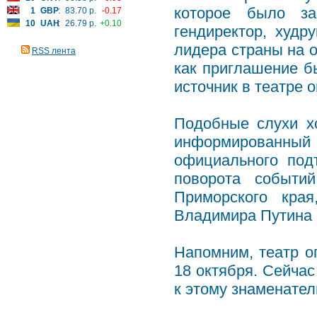
которое было за
1
GBP
:
83.70 р.
-0.17
10
UAH
:
26.79 р.
+0.10
гендиректор, худр
лидера страны на о
RSS лента
как приглашение б
источник в театре 
Подобные слухи хо
информированны
официального подт
поворота событи
Приморского кра
Владимира Путина 
Напомним, театр о
18 октября. Сейча
к этому знаменател