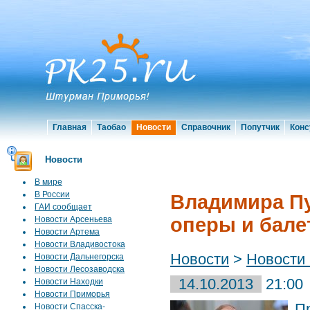
Главная
Таобао
Новости
Справочник
Попутчик
Конс
Новости
В мире
В России
Владимира Пу
ГАИ сообщает
оперы и бале
Новости Арсеньева
Новости Артема
Новости Владивостока
Новости
>
Новости
Новости Дальнегорска
Новости Лесозаводска
14.10.2013
21:00
Новости Находки
Новости Приморья
П
Новости Спасска-