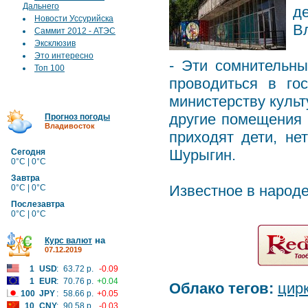
Дальнего
д
Новости Уссурийска
В
Саммит 2012 - АТЭС
Эксклюзив
Это интересно
- Эти сомнительн
Топ 100
проводиться в го
министерству куль
другие помещения в
Прогноз погоды
Владивосток
приходят дети, не
Шурыгин.
Сегодня
0°C | 0°C
Завтра
Известное в народ
0°C | 0°C
Послезавтра
0°C | 0°C
на
Курс валют
07.12.2019
1
USD
:
63.72 р.
-0.09
1
EUR
:
70.76 р.
+0.04
Облако тегов:
цир
100
JPY
:
58.66 р.
+0.05
10
CNY
:
90.58 р.
-0.03