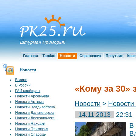
Главная
Таобао
Новости
Справочник
Попутчик
Конс
Новости
В мире
В России
«Кому за 30»
ГАИ сообщает
Новости Арсеньева
Новости Артема
Новости
>
Новости
Новости Владивостока
Новости Дальнегорска
14.11.2013
22:31
Новости Лесозаводска
Новости Находки
В
Новости Приморья
В
Новости Спасска-