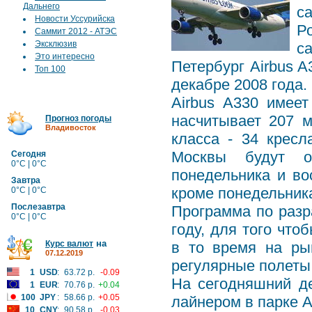
Дальнего
с
Новости Уссурийска
Р
Саммит 2012 - АТЭС
Эксклюзив
с
Это интересно
Петербург Airbus 
Топ 100
декабре 2008 года.
Airbus A330 имее
насчитывает 207 м
Прогноз погоды
Владивосток
класса - 34 крес
Москвы будут о
Сегодня
0°C | 0°C
понедельника и во
Завтра
кроме понедельника
0°C | 0°C
Послезавтра
Программа по разр
0°C | 0°C
году, для того чт
на
Курс валют
в то время на ры
07.12.2019
регулярные полеты 
1
USD
:
63.72 р.
-0.09
На сегодняшний д
1
EUR
:
70.76 р.
+0.04
100
JPY
:
58.66 р.
+0.05
лайнером в парке 
10
CNY
:
90.58 р.
-0.03