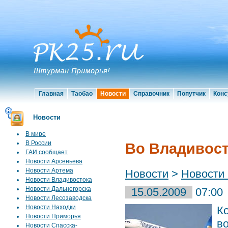
Главная
Таобао
Новости
Справочник
Попутчик
Конс
Новости
В мире
В России
Во Владивост
ГАИ сообщает
Новости Арсеньева
Новости Артема
Новости
>
Новости
Новости Владивостока
Новости Дальнегорска
15.05.2009
07:00
Новости Лесозаводска
Новости Находки
К
Новости Приморья
в
Новости Спасска-