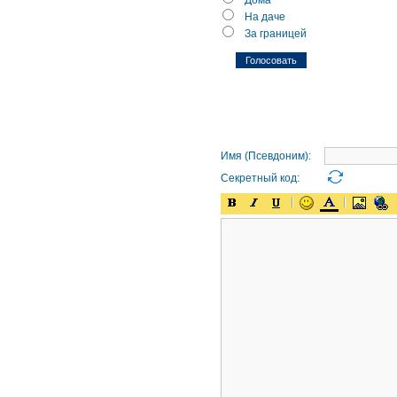
Дома
На даче
За границей
Имя (Псевдоним):
Секретный код: