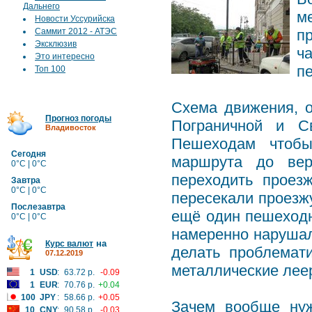
Дальнего
м
Новости Уссурийска
Саммит 2012 - АТЭС
п
Эксклюзив
ч
Это интересно
п
Топ 100
Схема движения, о
Прогноз погоды
Пограничной и Св
Владивосток
Пешеходам чтобы
Сегодня
маршрута до вер
0°C | 0°C
переходить проез
Завтра
0°C | 0°C
пересекали проезж
Послезавтра
ещё один пешеходны
0°C | 0°C
намеренно нарушал
на
Курс валют
делать проблемат
07.12.2019
металлические лее
1
USD
:
63.72 р.
-0.09
1
EUR
:
70.76 р.
+0.04
100
JPY
:
58.66 р.
+0.05
Зачем вообще ну
10
CNY
:
90.58 р.
-0.03