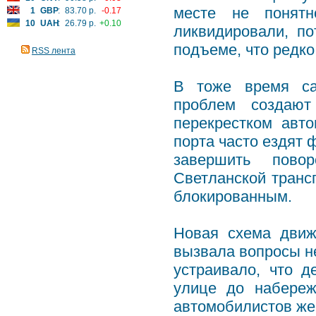
месте не понятн
1
GBP
:
83.70 р.
-0.17
10
UAH
:
26.79 р.
+0.10
ликвидировали, по
подъеме, что редко
RSS лента
В тоже время са
проблем создают
перекрестком авт
порта часто ездят 
завершить повор
Светланской трансп
блокированным.
Новая схема движ
вызвала вопросы не
устраивало, что 
улице до набереж
автомобилистов же