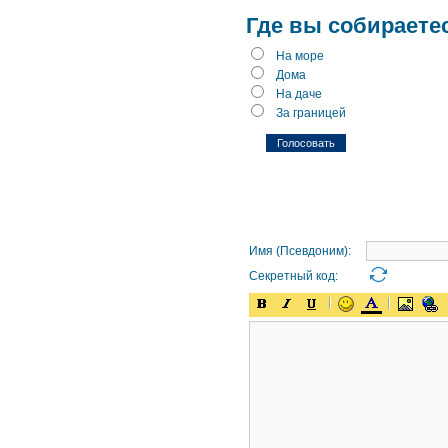
Где вы собираете
На море
Дома
На даче
За границей
Имя (Псевдоним):
Секретный код: