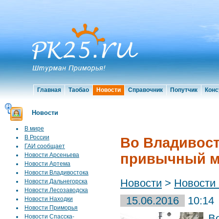
Главная
Таобао
Новости
Справочник
Попутчик
Конс
Новости
В мире
В России
Во Владивост
ГАИ сообщает
привычный м
Новости Арсеньева
Новости Артема
Новости Владивостока
Новости
>
Новости
Новости Дальнегорска
Новости Лесозаводска
15.06.2016
10:14
Новости Находки
Новости Приморья
В
Новости Спасска-