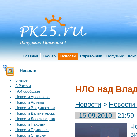
Главная
Таобао
Новости
Справочник
Попутчик
Конс
Новости
В мире
В России
НЛО над Вла
ГАИ сообщает
Новости Арсеньева
Новости Артема
Новости
>
Новости
Новости Владивостока
Новости Дальнегорска
15.09.2010
21:59
Новости Лесозаводска
Новости Находки
Ч
Новости Приморья
в
Новости Спасска-