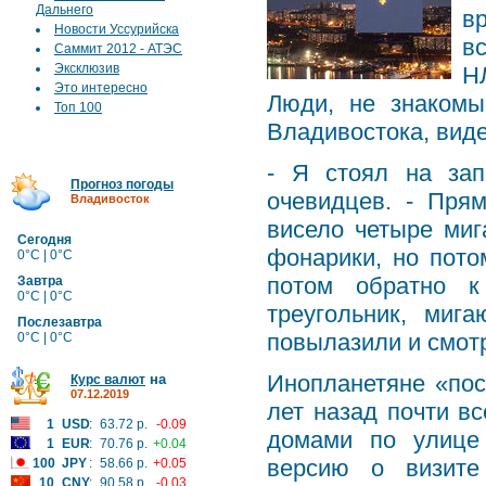
Дальнего
в
Новости Уссурийска
в
Саммит 2012 - АТЭС
Эксклюзив
Н
Это интересно
Люди, не знакомы
Топ 100
Владивостока, вид
- Я стоял на зап
Прогноз погоды
очевидцев. - Пря
Владивосток
висело четыре ми
Сегодня
фонарики, но пото
0°C | 0°C
потом обратно к
Завтра
0°C | 0°C
треугольник, миг
Послезавтра
повылазили и смотр
0°C | 0°C
Инопланетяне «пос
на
Курс валют
07.12.2019
лет назад почти в
1
USD
:
63.72 р.
-0.09
домами по улице
1
EUR
:
70.76 р.
+0.04
версию о визите
100
JPY
:
58.66 р.
+0.05
10
CNY
:
90.58 р.
-0.03