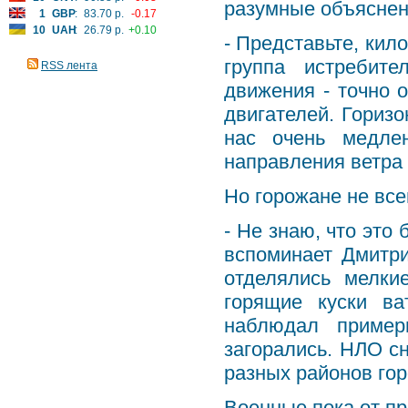
разумные объяснен
1
GBP
:
83.70 р.
-0.17
10
UAH
:
26.79 р.
+0.10
- Представьте, кил
группа истребите
RSS лента
движения - точно 
двигателей. Гориз
нас очень медле
направления ветра
Но горожане не все
- Не знаю, что это 
вспоминает Дмитри
отделялись мелки
горящие куски ва
наблюдал пример
загорались. НЛО с
разных районов горо
Военные пока от п