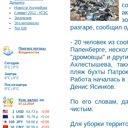
Дальнего
с
Новости Уссурийска
а
Саммит 2012 - АТЭС
Эксклюзив
з
Это интересно
разгаре, сообщил о
Топ 100
- 20 человек из со
Папенберге, неско
Прогноз погоды
Владивосток
"дромовцы" и друг
Ахлестышева, так
Сегодня
0°C | 0°C
пляж бухты Патрок
Завтра
Работа началась в 
0°C | 0°C
Послезавтра
Денис Ясинков.
0°C | 0°C
на
Курс валют
По его словам, д
07.12.2019
чистым.
1
USD
:
63.72 р.
-0.09
1
EUR
:
70.76 р.
+0.04
100
JPY
:
58.66 р.
+0.05
Для уборки террито
10
CNY
:
90.58 р.
-0.03