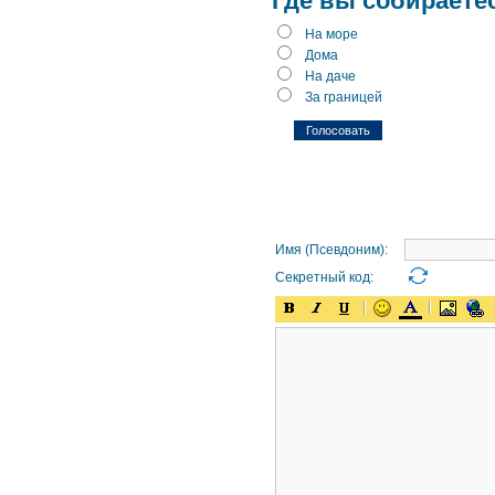
Где вы собираете
На море
Дома
На даче
За границей
Имя (Псевдоним):
Секретный код: