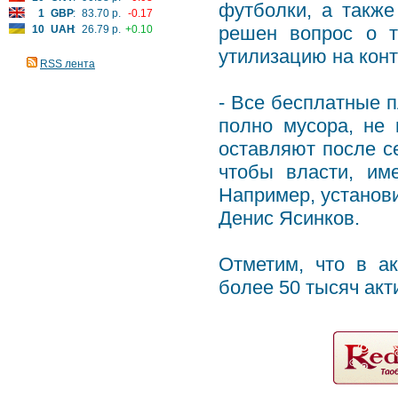
футболки, а также
1
GBP
:
83.70 р.
-0.17
решен вопрос о т
10
UAH
:
26.79 р.
+0.10
утилизацию на конт
RSS лента
- Все бесплатные п
полно мусора, не
оставляют после с
чтобы власти, им
Например, установи
Денис Ясинков.
Отметим, что в а
более 50 тысяч акт