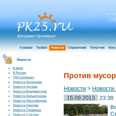
Главная
Таобао
Новости
Справочник
Попутчик
Конс
Новости
В мире
В России
Против мусор
ГАИ сообщает
Новости Арсеньева
Новости Артема
Новости
>
Новости
Новости Владивостока
Новости Дальнегорска
15.09.2013
23:38
Новости Лесозаводска
Новости Находки
В
Новости Приморья
Се
Новости Спасска-