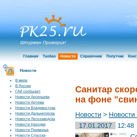
Главная
Таобао
Новости
Справочник
Попутчик
Конс
Новости
В мире
В России
Санитар скор
ГАИ сообщает
на фоне "сви
Новости Арсеньева
Новости Артема
Новости Владивостока
Новости
>
Новости
Новости Дальнегорска
Новости Лесозаводска
17.01.2017
12:48
Новости Находки
Новости Приморья
С
Новости Спасска-