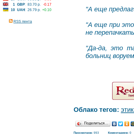
1
GBP
:
83.70 р.
-0.17
"А еще предлаг
10
UAH
:
26.79 р.
+0.10
RSS лента
"А еще при это
не перепачкать
"Да-да, это т
больниц воруем
Облако тегов:
этик
Поделиться…
Просмотров:
993
Коментариев:
0