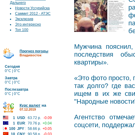
Дальнего
р
Новости Уссурийска
Саммит 2012 - АТЭС
ф
Эксклюзив
п
Это интересно
б
Топ 100
Мужчина пояснил,
Прогноз погоды
последствия обы
Владивосток
квартиры».
Сегодня
0°C | 0°C
«Это фото просто, 
Завтра
0°C | 0°C
так долго? где ва
Послезавтра
ищем в их же сви
0°C | 0°C
"Народные новости
на
Курс валют
07.12.2019
Агентство отмеча
1
USD
:
63.72 р.
-0.09
1
EUR
:
70.76 р.
+0.04
соцсети, поддержа
100
JPY
:
58.66 р.
+0.05
10
CNY
:
90.58 р.
-0.03