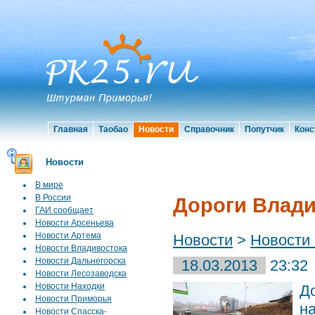
Главная
Таобао
Новости
Справочник
Попутчик
Конс
Новости
В мире
В России
Дороги Влади
ГАИ сообщает
Новости Арсеньева
Новости Артема
Новости
>
Новости
Новости Владивостока
Новости Дальнегорска
18.03.2013
23:32
Новости Лесозаводска
Новости Находки
Д
Новости Приморья
н
Новости Спасска-