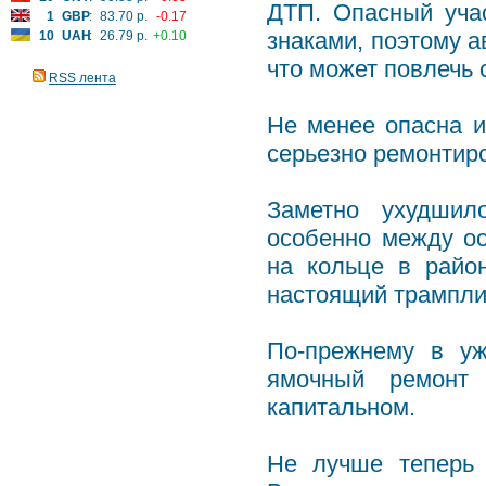
ДТП. Опасный уча
1
GBP
:
83.70 р.
-0.17
знаками, поэтому 
10
UAH
:
26.79 р.
+0.10
что может повлечь 
RSS лента
Не менее опасна и
серьезно ремонтиро
Заметно ухудшил
особенно между ос
на кольце в райо
настоящий трампли
По-прежнему в уж
ямочный ремонт
капитальном.
Не лучше теперь 