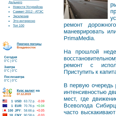
Дальнего
р
Новости Уссурийска
п
Саммит 2012 - АТЭС
Эксклюзив
у
Это интересно
ремонт дорожног
Топ 100
маневрировать ил
PrimaMedia.
Прогноз погоды
Владивосток
На прошлой неде
восстановительном
Сегодня
0°C | 0°C
ремонт с исполь
Завтра
Приступить к капит
0°C | 0°C
Послезавтра
0°C | 0°C
В первую очередь 
на
Курс валют
интенсивностью дви
07.12.2019
мест, где движени
1
USD
:
63.72 р.
-0.09
Всеволода Сибирц
1
EUR
:
70.76 р.
+0.04
100
JPY
:
58.66 р.
+0.05
часто выскакивают
10
CNY
:
90.58 р.
-0.03