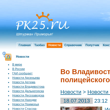
Главная
Таобао
Новости
Справочник
Попутчик
Конс
Новости
В мире
В России
Во Владивост
ГАИ сообщает
полицейского
Новости Арсеньева
Новости Артема
Новости Владивостока
Новости
>
Новости
Новости Дальнегорска
Новости Лесозаводска
18.07.2013
23:12
Новости Находки
Новости Приморья
И
Новости Спасска-