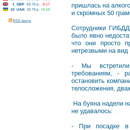
пришлась на алкого
1
GBP
:
83.70 р.
-0.17
10
UAH
:
26.79 р.
+0.10
и скромных 50 грам
RSS лента
Сотрудники ГИБДД 
было явно недоста
что они просто п
нетрезвыми на вид
- Мы встретили
требованиям, - р
остановить компани
телосложения, дваж
На буяна надели на
не удавалось:
- При посадке в