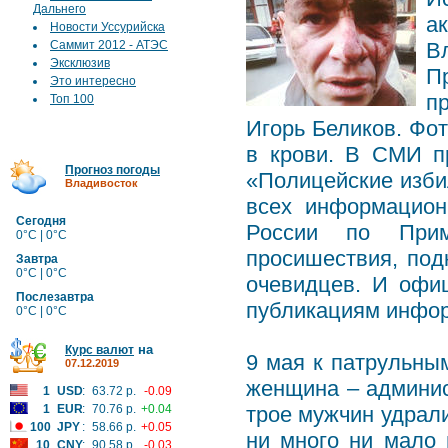
Дальнего
а
Новости Уссурийска
Саммит 2012 - АТЭС
В
Эксклюзив
П
Это интересно
п
Топ 100
Игорь Беликов. Фо
в крови. В СМИ п
Прогноз погоды
«Полицейские изби
Владивосток
всех информацион
Сегодня
России по Прим
0°C | 0°C
просишествия, под
Завтра
0°C | 0°C
очевидцев. И офи
Послезавтра
публикациям инфор
0°C | 0°C
на
Курс валют
9 мая к патрульны
07.12.2019
женщина – админис
1
USD
:
63.72 р.
-0.09
1
EUR
:
70.76 р.
+0.04
трое мужчин удрали
100
JPY
:
58.66 р.
+0.05
ни много ни мало 
10
CNY
:
90.58 р.
-0.03