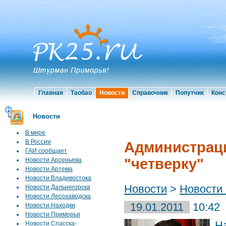
Главная
Таобао
Новости
Справочник
Попутчик
Конс
Новости
В мире
В России
Администрац
ГАИ сообщает
"четверку"
Новости Арсеньева
Новости Артема
Новости Владивостока
Новости
>
Новости
Новости Дальнегорска
Новости Лесозаводска
19.01.2011
10:42
Новости Находки
Новости Приморья
Н
Новости Спасска-