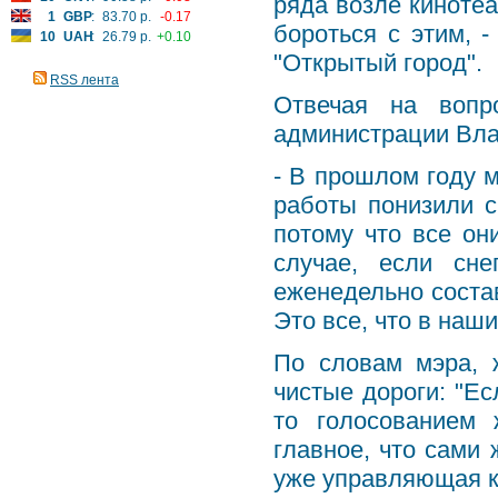
ряда возле киноте
1
GBP
:
83.70 р.
-0.17
бороться с этим, 
10
UAH
:
26.79 р.
+0.10
"Открытый город".
RSS лента
Отвечая на вопр
администрации Влад
- В прошлом году 
работы понизили 
потому что все он
случае, если сн
еженедельно соста
Это все, что в наш
По словам мэра, 
чистые дороги: "Е
то голосованием
главное, что сами
уже управляющая к