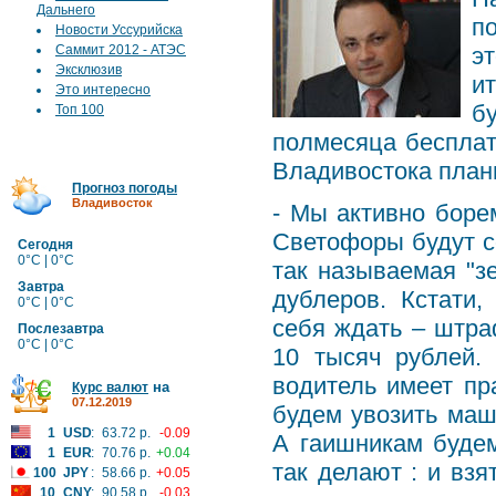
Дальнего
п
Новости Уссурийска
Саммит 2012 - АТЭС
э
Эксклюзив
и
Это интересно
б
Топ 100
полмесяца бесплат
Владивостока план
Прогноз погоды
Владивосток
- Мы активно боре
Светофоры будут с
Сегодня
0°C | 0°C
так называемая "зе
Завтра
дублеров. Кстати
0°C | 0°C
себя ждать – штра
Послезавтра
0°C | 0°C
10 тысяч рублей.
водитель имеет пр
на
Курс валют
07.12.2019
будем увозить маш
1
USD
:
63.72 р.
-0.09
А гаишникам будем
1
EUR
:
70.76 р.
+0.04
так делают : и взя
100
JPY
:
58.66 р.
+0.05
10
CNY
:
90.58 р.
-0.03