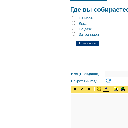
Где вы собираете
На море
Дома
На даче
За границей
Имя (Псевдоним):
Секретный код: