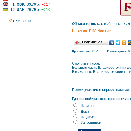
1
GBP
:
83.70 р.
-0.17
10
UAH
:
26.79 р.
+0.10
RSS лента
Облако тегов:
мэр
выборы
кандид
Источник:
РИА Новости
Поделиться…
Просмотров:
1148
Коментариев:
0
Смотрите также:
Большая часть Владивостока на де
В выходные Владивосток снова на
Прими участие в опросе
, нам важ
Где вы собираетесь провести ле
На море
Дома
На даче
За границей