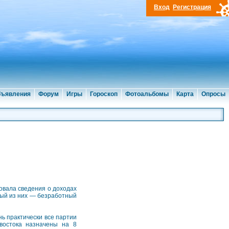
Вход
Регистрация
ъявления
Форум
Игры
Гороскоп
Фотоальбомы
Карта
Опросы
овала сведения о доходах
тый из них — безработный
ь практически все партии
востока назначены на 8