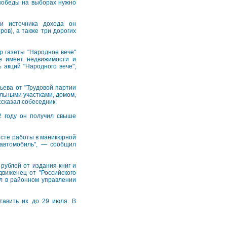
 победы на выборах нужно
и источника дохода он
ов), а также три дорогих
р газеты "Народное вече"
не имеет недвижимости и
 акций "Народного вече",
ьева от "Трудовой партии
ельными участками, домом,
ссказал собеседник.
2 году он получил свыше
есте работы в маникюрной
 автомобиль", — сообщил
рублей от издания книг и
виженец от "Российского
ил в районном управлении
тавить их до 29 июля. В