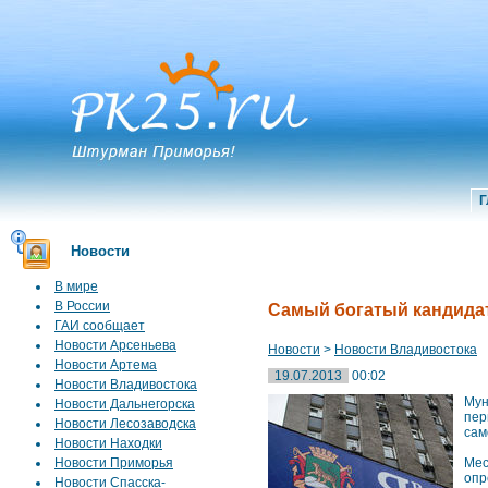
Г
Новости
В мире
В России
Самый богатый кандидат
ГАИ сообщает
Новости Арсеньева
Новости
>
Новости Владивостока
Новости Артема
19.07.2013
00:02
Новости Владивостока
Мун
Новости Дальнегорска
пер
Новости Лесозаводска
сам
Новости Находки
Новости Приморья
Мес
опр
Новости Спасска-