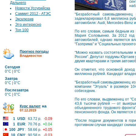
сен
Дальнего
наб
Новости Уссурийска
Саммит 2012 - АТЭС
"Безработный самовыдвиженец 
задекларировал 6,8 миллиона рубл
Эксклюзив
автомобиля: Audi, Mercedes-Benz и
Это интересно
Топ 100
По его словам, самым бедным из 
Мария Соловьенко. За 2012 год
автомобилей, однако является вл
"Газприма" и "Социальных проекто
Прогноз погоды
"Можно назвать состоятельными к
Владивосток
России". Депутат гордумы Юртаев у
двумя квартирами и тремя автомоб
Сегодня
Он отметил, что основной доход
0°C | 0°C
миллиона рублей. Кандидат владее
Завтра
"Безработный самовыдвиженец из 
0°C | 0°C
компании "Этуаль" в размере 10
Послезавтра
собеседник.
0°C | 0°C
По его словам, выдвиженец от "Со
43,6 тысячи рублей — от выигры
на
Курс валют
объединенного трудового фронта"
07.12.2019
пенсионного фонда. Он является с
1
USD
:
63.72 р.
-0.09
"После подачи документов в гор
1
EUR
:
70.76 р.
+0.04
противном случае кандидат снимае
100
JPY
:
58.66 р.
+0.05
10
CNY
:
90.58 р.
-0.03