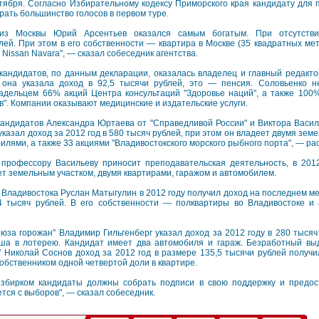
тября. Согласно Избирательному кодексу Приморского края кандидату для
рать большинство голосов в первом туре.
из Москвы Юрий Арсентьев оказался самым богатым. При отсутстви
ей. При этом в его собственности — квартира в Москве (35 квадратных метр
 Nissan Navara", — сказал собеседник агентства.
кандидатов, по данным декларации, оказалась владелец и главный редакто
 она указала доход в 92,5 тысячи рублей, это — пенсия. Соловьенко 
адельцем 66% акций Центра консультаций "Здоровье наций", а также 100%
в". Компании оказывают медицинские и издательские услуги.
андидатов Александра Юртаева от "Справедливой России" и Виктора Васил
казал доход за 2012 год в 580 тысяч рублей, при этом он владеет двумя зем
илями, а также 33 акциями "Владивостокского морского рыбного порта", — ра
 профессору Васильеву приносит преподавательская деятельность, в 201
т земельным участком, двумя квартирами, гаражом и автомобилем.
Владивостока Руслан Матыгулин в 2012 году получил доход на последнем м
4 тысяч рублей. В его собственности — полквартиры во Владивостоке и
юза горожан" Владимир Гильгенберг указал доход за 2012 году в 280 тысяч 
ша в лотерею. Кандидат имеет два автомобиля и гараж. Безработный выд
 Николай Соснов доход за 2012 год в размере 135,5 тысячи рублей получ
обственником одной четвертой доли в квартире.
избирком кандидаты должны собрать подписи в свою поддержку и предос
тся с выборов", — сказал собеседник.