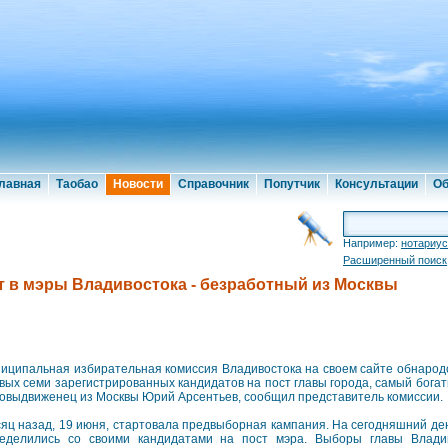
лавная
Таобао
Новости
Справочник
Попутчик
Консультации
Об
Например:
нотариус
Расширенный поиск
 в мэры Владивостока - безработный из Москвы
иципальная избирательная комиссия Владивостока на своем сайте обнарод
вых семи зарегистрированных кандидатов на пост главы города, самый бога
овыдвиженец из Москвы Юрий Арсентьев, сообщил представитель комиссии.
яц назад, 19 июня, стартовала предвыборная кампания. На сегодняшний ден
еделились со своими кандидатами на пост мэра. Выборы главы Влади