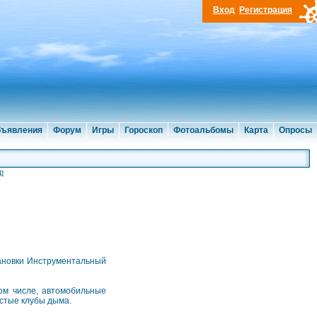
Вход
Регистрация
ъявления
Форум
Игры
Гороскоп
Фотоальбомы
Карта
Опросы
р
тановки Инструментальный
ом числе, автомобильные
устые клубы дыма.