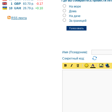
Где вы собираетесь провести ле
1
GBP
:
83.70 р.
-0.17
На море
10
UAH
:
26.79 р.
+0.10
Дома
На даче
RSS лента
За границей
Имя (Псевдоним):
Секретный код: