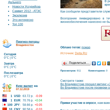
В р
Дальнего
вре
Новости Уссурийска
Саммит 2012 - АТЭС
Как сообщили представители служ
Эксклюзив
Возгорание ликвидировано в т
Это интересно
жизнеобеспечения нанесено не бы
Топ 100
Прогноз погоды
Владивосток
Облако тегов:
пожар
Источник:
Deita.RU
Сегодня
0°C | 0°C
Поделиться…
Завтра
0°C | 0°C
Просмотров:
911
Коментариев:
0
Послезавтра
0°C | 0°C
Смотрите также:
Во Владивостоке прошел митинг «
на
Курс валют
Во Владивостоке после проверки с
07.12.2019
1
USD
:
63.72 р.
-0.09
1
EUR
:
70.76 р.
+0.04
Прими участие в опросе
, нам важ
100
JPY
:
58.66 р.
+0.05
10
CNY
:
90.58 р.
-0.03