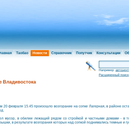
лавная
Таобао
Новости
Справочник
Попутчик
Консультации
Об
Например:
автоцент
Расширенный поиск
е Владивостока
м 20 февраля 15.45 произошло возгорание на сопке Лагерная, в районе ос
од.
ел мусор, в обилии лежащий рядом со стройкой и частными домами - в т
рышки, в результате возгорания которых над сопкой поднимались темные и г