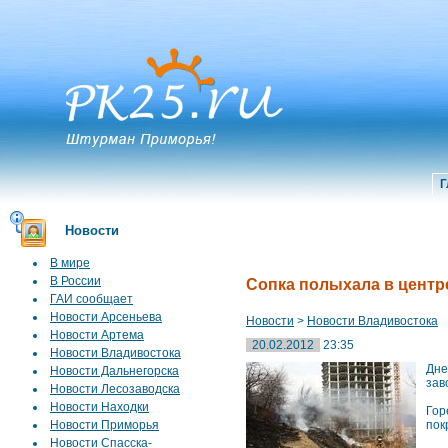
Г
Новости
В мире
В России
Сопка полыхала в центр
ГАИ сообщает
Новости Арсеньева
Новости
>
Новости Владивостока
Новости Артема
20.02.2012
23:35
Новости Владивостока
Дне
Новости Дальнегорска
зав
Новости Лесозаводска
Новости Находки
Гор
Новости Приморья
пок
Новости Спасска-