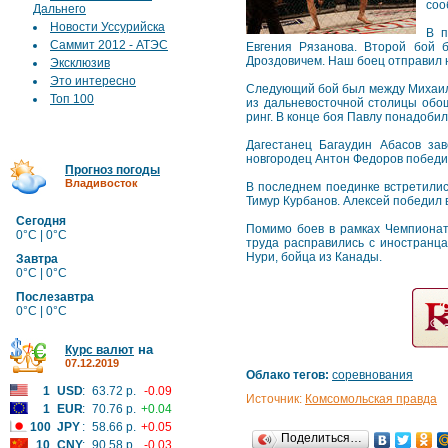
соо
Дальнего
Новости Уссурийска
В п
Саммит 2012 - АТЭС
Евгения Рязанова. Второй бой 
Дроздовичем. Наш боец отправил н
Эксклюзив
Это интересно
Следующий бой был между Михаил
Топ 100
из дальневосточной столицы обош
ринг. В конце боя Павлу понадоби
Дагестанец Багаудин Абасов за
новгородец Антон Федоров победил
Прогноз погоды
Владивосток
В последнем поединке встретилис
Тимур Курбанов. Алексей победил 
Сегодня
Помимо боев в рамках Чемпионат
0°C | 0°C
труда расправились с иностранц
Нури, бойца из Канады.
Завтра
0°C | 0°C
Послезавтра
0°C | 0°C
на
Курс валют
07.12.2019
Облако тегов:
соревнования
1
USD
:
63.72 р.
-0.09
Источник:
Комсомольская правда
1
EUR
:
70.76 р.
+0.04
100
JPY
:
58.66 р.
+0.05
Поделиться…
10
CNY
:
90.58 р.
-0.03