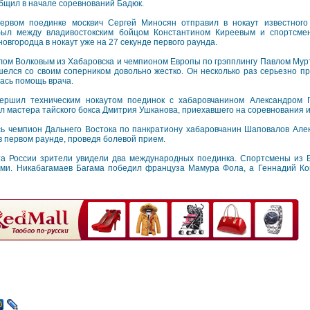
бщил в начале соревнований Бадюк.
ервом поединке москвич Сергей Миносян отправил в нокаут известного 
был между владивостокским бойцом Константином Киреевым и спортсме
овгородца в нокаут уже на 27 секунде первого раунда.
ом Волковым из Хабаровска и чемпионом Европы по грэпплингу Павлом Мур
елся со своим соперником довольно жестко. Он несколько раз серьезно п
лась помощь врача.
вершил техническим нокаутом поединок с хабаровчанином Александром 
 мастера тайского бокса Дмитрия Ушканова, приехавшего на соревнования и
ь чемпион Дальнего Востока по панкратиону хабаровчанин Шаповалов Але
в первом раунде, проведя болевой прием.
а России зрители увидели два международных поединка. Спортсмены из В
ами. Никабагамаев Багама победил француза Мамура Фола, а Геннадий Ко