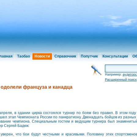
лавная
Таобао
Новости
Справочник
Попутчик
Консультации
Об
Например:
аудиторс
Расширенный поиск
одолели француза и канадца
апреля, в здании цирка состоялся турнир по боям без правил. В этом год
шел этап Чемпионата России по панкратиону. Двенадцать бойцов из разных 
звание чемпиона. Специальным гостем и ведущим турнира был знаменитый
ер Сергей Бадюк:
 уверен, что бои будут честными и красивыми. Половину этих спортсмено