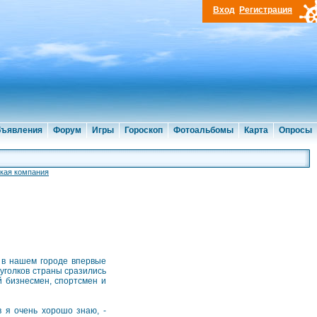
Вход
Регистрация
ъявления
Форум
Игры
Гороскоп
Фотоальбомы
Карта
Опросы
кая компания
у в нашем городе впервые
уголков страны сразились
 бизнесмен, спортсмен и
в я очень хорошо знаю, -