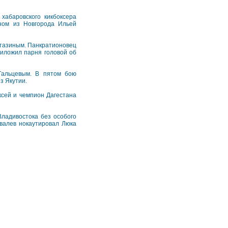
хабаровского кикбоксера
ном из Новгорода Ильей
тазиным. Панкратионовец
риложил парня головой об
Гальцевым. В пятом бою
з Якутии.
ксей и чемпион Дагестана
ладивостока без особого
валев нокаутировал Люка