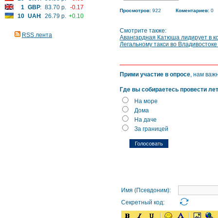
1
GBP
:
83.70 р.
-0.17
Просмотров:
922
Коментариев:
0
10
UAH
:
26.79 р.
+0.10
Смотрите также:
RSS лента
Авангардная Катюша лидирует в к
Легальному такси во Владивостоке
Прими участие в опросе
, нам важ
Где вы собираетесь провести ле
На море
Дома
На даче
За границей
Имя (Псевдоним):
Секретный код: