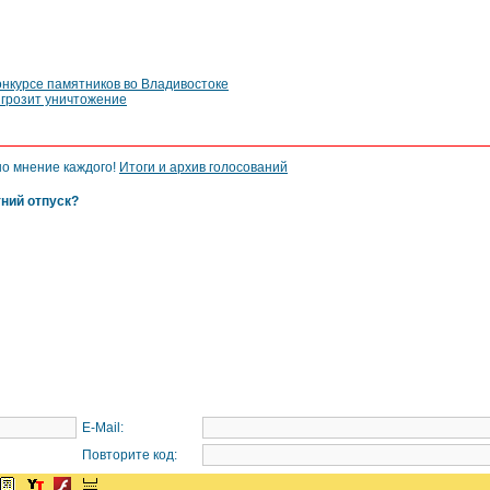
онкурсе памятников во Владивостоке
 грозит уничтожение
но мнение каждого!
Итоги и архив голосований
тний отпуск?
E-Mail:
Повторите код: