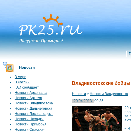
Г
Новости
В мире
В России
Владивостокские бойцы 
ГАИ сообщает
Новости Арсеньева
Новости
>
Новости Владивостока
Новости Артема
20.04.2013
00:35
Новости Владивостока
20 
Новости Дальнегорска
про
Новости Лесозаводска
за 
Новости Находки
акт
Новости Приморья
- Я
Новости Спасска-