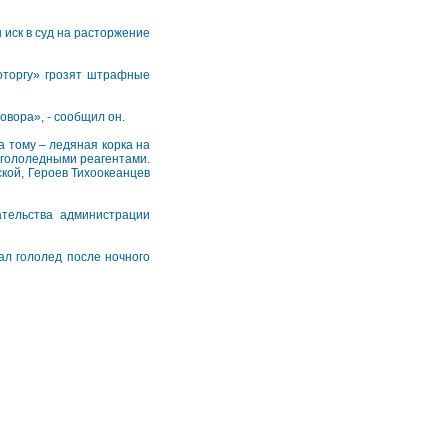
 иск в суд на расторжение
оторгу» грозят штрафные
овора», - сообщил он.
а тому – ледяная корка на
огололедными реагентами.
кой, Героев Тихоокеанцев
ательства администрации
ал гололед после ночного