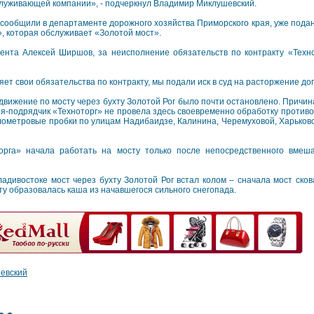
луживающей компании», - подчеркнул Владимир Миклушевский.
 сообщили в департаменте дорожного хозяйства Приморского края, уже подан
», которая обслуживает «Золотой мост».
мента Алексей Ширшов, за неисполнение обязательств по контракту «Техн
т свои обязательства по контракту, мы подали иск в суд на расторжение дог
 движение по мосту через бухту Золотой Рог было почти остановлено. Причин
я-подрядчик «Техноторг» не провела здесь своевременно обработку против
лометровые пробки по улицам Надибаидзе, Калинина, Черемуховой, Харьковс
орга» начала работать на мосту только после непосредственного вмеш
адивостоке мост через бухту Золотой Рог встал колом – сначала мост сков
сту образовалась каша из начавшегося сильного снегопада.
евский