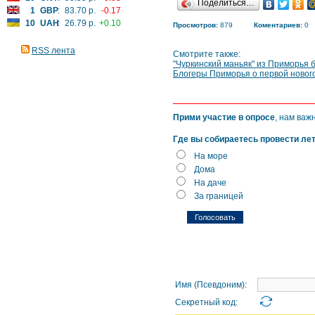
Поделиться…
1
GBP
:
83.70 р.
-0.17
10
UAH
:
26.79 р.
+0.10
Просмотров:
879
Коментариев:
0
RSS лента
Смотрите также:
"Чуркинский маньяк" из Приморья 
Блогеры Приморья о первой новог
Прими участие в опросе
, нам важ
Где вы собираетесь провести ле
На море
Дома
На даче
За границей
Имя (Псевдоним):
Секретный код: