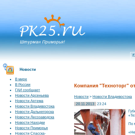
Г
Новости
В мире
В России
Компания "Техноторг" от
ГАИ сообщает
Новости Арсеньева
Новости
>
Новости Владивостока
Новости Артема
20.11.2013
23:24
Новости Владивостока
Губ
Новости Дальнегорска
«Те
Новости Лесозаводска
Новости Находки
По 
Новости Приморья
«Не
Новости Спасска-