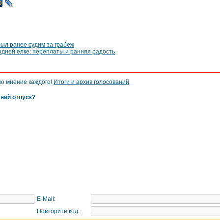
был ранее судим за грабеж
одней елке: переплаты и ранняя радость
но мнение каждого!
Итоги и архив голосований
тний отпуск?
E-Mail:
Повторите код: