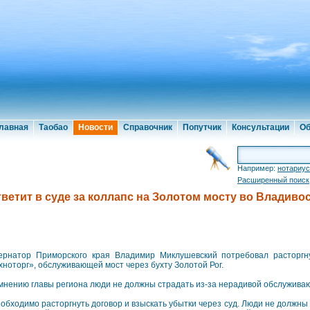
лавная
Таобао
Новости
Справочник
Попутчик
Консультации
Об
Например:
нотариус
Расширенный поиск
ветит в суде за коллапс на Золотом мосту во Владиво
ернатор Приморского края Владимир Миклушевский потребовал расторгн
хноторг», обслуживающей мост через бухту Золотой Рог.
мнению главы региона люди не должны страдать из-за нерадивой обслужива
обходимо расторгнуть договор и взыскать убытки через суд. Люди не должны