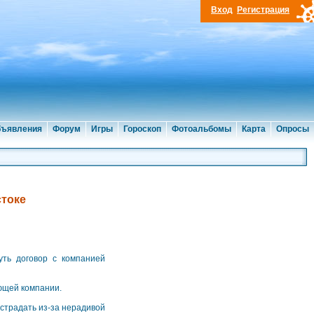
Вход
Регистрация
ъявления
Форум
Игры
Гороскоп
Фотоальбомы
Карта
Опросы
стоке
уть договор с компанией
ющей компании.
 страдать из-за нерадивой