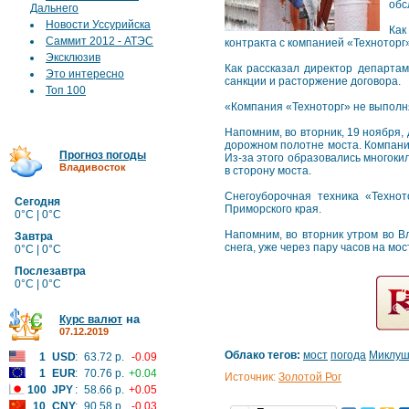
обс
Дальнего
Новости Уссурийска
Как
Саммит 2012 - АТЭС
контракта с компанией «Техноторг
Эксклюзив
Как рассказал директор департа
Это интересно
санкции и расторжение договора.
Топ 100
«Компания «Техноторг» не выполняе
Напомним, во вторник, 19 ноября,
дорожном полотне моста. Компани
Прогноз погоды
Из-за этого образовались многоки
Владивосток
в сторону моста.
Снегоуборочная техника «Технот
Сегодня
Приморского края.
0°C | 0°C
Напомним, во вторник утром во Вл
Завтра
снега, уже через пару часов на мо
0°C | 0°C
Послезавтра
0°C | 0°C
на
Курс валют
07.12.2019
Облако тегов:
мост
погода
Миклуш
1
USD
:
63.72 р.
-0.09
1
EUR
:
70.76 р.
+0.04
Источник:
Золотой Рог
100
JPY
:
58.66 р.
+0.05
10
CNY
:
90.58 р.
-0.03