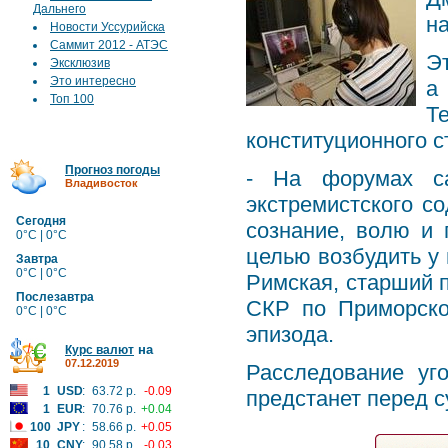
Дальнего
н
Новости Уссурийска
Саммит 2012 - АТЭС
Эт
Эксклюзив
Это интересно
а
Топ 100
Т
конституционного с
Прогноз погоды
- На форумах са
Владивосток
экстремистского с
Сегодня
сознание, волю и 
0°C | 0°C
целью возбудить у 
Завтра
0°C | 0°C
Римская, старший 
Послезавтра
СКР по Приморско
0°C | 0°C
эпизода.
на
Курс валют
07.12.2019
Расследование уг
1
USD
:
63.72 р.
-0.09
предстанет перед с
1
EUR
:
70.76 р.
+0.04
100
JPY
:
58.66 р.
+0.05
10
CNY
:
90.58 р.
-0.03