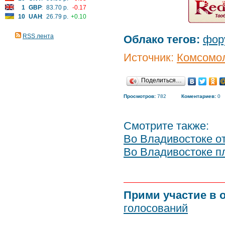
1
GBP
:
83.70 р.
-0.17
10
UAH
:
26.79 р.
+0.10
RSS лента
Облако тегов:
фор
Источник:
Комсомол
Поделиться…
Просмотров:
782
Коментариев:
0
Смотрите также:
Во Владивостоке о
Во Владивостоке п
Прими участие в 
голосований