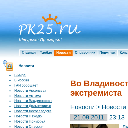
Главная
Таобао
Новости
Справочник
Попутчик
Конс
Новости
В мире
В России
Во Владивост
ГАИ сообщает
экстремиста
Новости Арсеньева
Новости Артема
Новости Владивостока
Новости
>
Новости
Новости Дальнегорска
Новости Лесозаводска
21.09.2011
23:13
Новости Находки
Новости Приморья
Д
Новости Спасска-