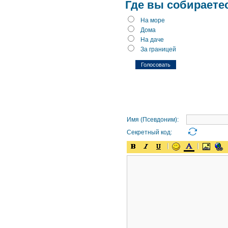
Где вы собираете
На море
Дома
На даче
За границей
Имя (Псевдоним):
Секретный код: