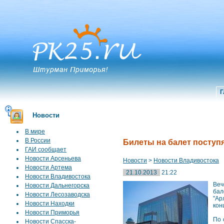
Г
Новости
В мире
В России
Билеты на балет поступя
ГАИ сообщает
Новости Арсеньева
Новости
>
Новости Владивостока
Новости Артема
21.10.2013
21:22
Новости Владивостока
Веч
Новости Дальнегорска
бал
Новости Лесозаводска
"Ар
Новости Находки
кон
Новости Приморья
По 
Новости Спасска-