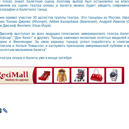
 плохо знают балетную сцену, поэтому выбор был остановлен на клас
менем на сцене театра оперы и балета можно будет увидеть современ
еографии и балетного танца.
ии примут участие 30 артистов труппы театра. Это танцоры из России, Укр
их Тонако Джунко (Япония), Айбек Базарбаев (Киргизия), Андрей Иванов (С
к Джозеф Филлипс (Нью-Йорк).
Джозеф выступал во всех ведущих спектаклях американского театра балет
Корсар", "Дон Кихот" и другие). Танцор завоевал несколько золотых медалей 
орее и Финляндии. За свою карьеру танцор успел поработать в спекта
ллелла и Хельги Томассон, и заслужить признание американской публики и к
"золотым мальчиком балета".
театра опера и балета уже в конце октября.