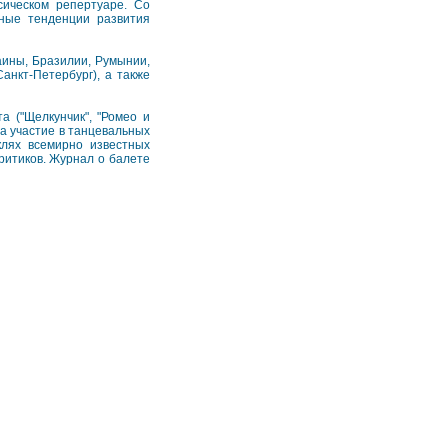
сическом репертуаре. Со
ные тенденции развития
аины, Бразилии, Румынии,
анкт-Петербург), а также
а ("Щелкунчик", "Ромео и
за участие в танцевальных
клях всемирно известных
ритиков. Журнал о балете