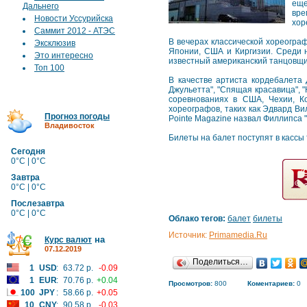
еще
Дальнего
вре
Новости Уссурийска
хор
Саммит 2012 - АТЭС
В вечерах классической хореограф
Эксклюзив
Японии, США и Киргизии. Среди н
Это интересно
известный американский танцовщи
Топ 100
В качестве артиста кордебалета 
Джульетта", "Спящая красавица", "
соревнованиях в США, Чехии, К
хореографов, таких как Эдвард Ви
Прогноз погоды
Pointe Magazine назвал Филлипса 
Владивосток
Билеты на балет поступят в кассы 
Сегодня
0°C | 0°C
Завтра
0°C | 0°C
Послезавтра
0°C | 0°C
Облако тегов:
балет
билеты
Источник:
Primamedia.Ru
на
Курс валют
07.12.2019
Поделиться…
1
USD
:
63.72 р.
-0.09
1
EUR
:
70.76 р.
+0.04
Просмотров:
800
Коментариев:
0
100
JPY
:
58.66 р.
+0.05
10
CNY
:
90.58 р.
-0.03