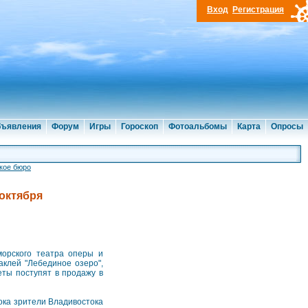
Вход
Регистрация
ъявления
Форум
Игры
Гороскоп
Фотоальбомы
Карта
Опросы
кое бюро
 октября
морского театра оперы и
аклей "Лебединое озеро",
еты поступят в продажу в
ока зрители Владивостока