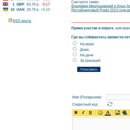
Смотрите также:
1
GBP
:
83.70 р.
-0.17
Владимир Миклушевский и Илья Ла
10
UAH
:
26.79 р.
+0.10
Рестайлинговый Prado 2013 года в
RSS лента
Прими участие в опросе
, нам важ
Где вы собираетесь провести ле
На море
Дома
На даче
За границей
Имя (Псевдоним):
Секретный код: