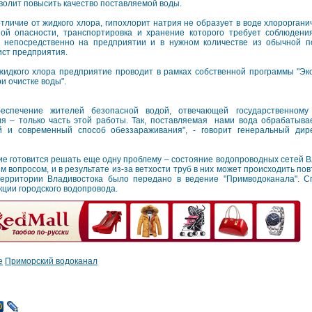
волит повысить качество поставляемой воды.
отличие от жидкого хлора, гипохлорит натрия не образует в воде хлорорган
ой опасности, транспортировка и хранение которого требует соблюдени
я непосредственно на предприятии и в нужном количестве из обычной 
ист предприятия.
идкого хлора предприятие проводит в рамках собственной программы "Эк
и очистке воды".
еспечение жителей безопасной водой, отвечающей государственному
ия – только часть этой работы. Так, поставляемая нами вода обрабатыва
 и современный способ обеззараживания", - говорит генеральный дир
ие готовится решать еще одну проблему – состояние водопроводных сетей В
м вопросом, и в результате из-за ветхости труб в них может происходить по
территории Владивостока было передано в ведение "Примводоканала". 
ции городского водопровода.
е
Приморский водоканал