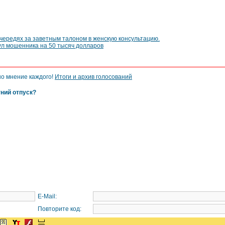
ередях за заветным талоном в женскую консультацию.
л мошенника на 50 тысяч долларов
но мнение каждого!
Итоги и архив голосований
тний отпуск?
E-Mail:
Повторите код: