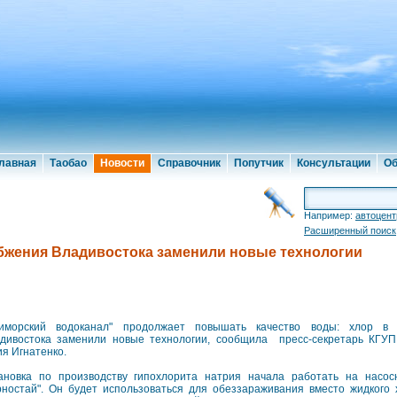
лавная
Таобао
Новости
Справочник
Попутчик
Консультации
Об
Например:
автоцент
Расширенный поиск
бжения Владивостока заменили новые технологии
иморский водоканал" продолжает повышать качество воды: хлор в 
дивостока заменили новые технологии, сообщила пресс-секретарь КГУП
я Игнатенко.
ановка по производству гипохлорита натрия начала работать на насо
рностай". Он будет использоваться для обеззараживания вместо жидкого 