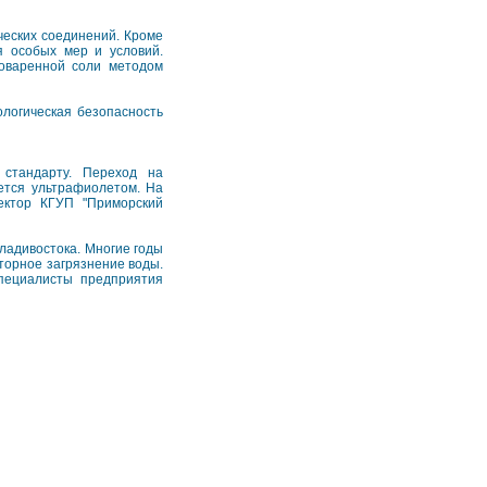
ических соединений. Кроме
я особых мер и условий.
поваренной соли методом
ологическая безопасность
 стандарту. Переход на
ется ультрафиолетом. На
ектор КГУП "Приморский
ладивостока. Многие годы
вторное загрязнение воды.
Специалисты предприятия