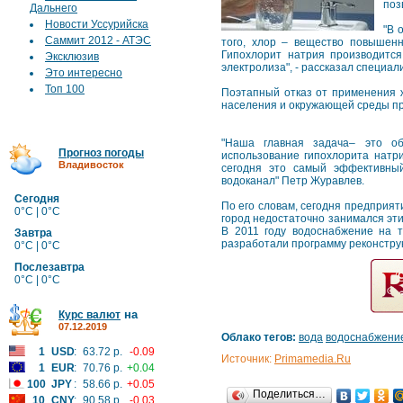
поз
Дальнего
Новости Уссурийска
"В 
Саммит 2012 - АТЭС
того, хлор – вещество повышенн
Гипохлорит натрия производитс
Эксклюзив
электролиза", - рассказал специал
Это интересно
Топ 100
Поэтапный отказ от применения ж
населения и окружающей среды пр
"Наша главная задача– это об
Прогноз погоды
использование гипохлорита натр
Владивосток
сегодня это самый эффективный
водоканал" Петр Журавлев.
Сегодня
По его словам, сегодня предприят
0°C | 0°C
город недостаточно занимался эти
В 2011 году водоснабжение на 
Завтра
разработали программу реконструк
0°C | 0°C
Послезавтра
0°C | 0°C
на
Курс валют
07.12.2019
Облако тегов:
вода
водоснабжени
1
USD
:
63.72 р.
-0.09
Источник:
Primamedia.Ru
1
EUR
:
70.76 р.
+0.04
100
JPY
:
58.66 р.
+0.05
Поделиться…
10
CNY
:
90.58 р.
-0.03