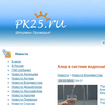
Г
Новости
В мире
В России
Хлор в системе водосна
ГАИ сообщает
Новости Арсеньева
Новости
>
Новости Владивостока
Новости Артема
22.12.2011
09:07
Новости Владивостока
"Пр
Новости Дальнегорска
Вла
Новости Лесозаводска
Юли
Новости Находки
Новости Приморья
Уст
"Го
Новости Спасска-