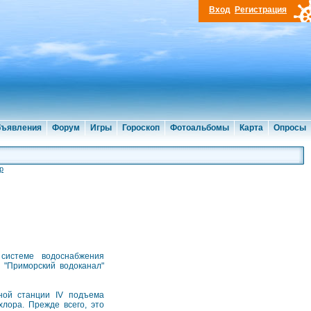
Вход
Регистрация
ъявления
Форум
Игры
Гороскоп
Фотоальбомы
Карта
Опросы
р
системе водоснабжения
 "Приморский водоканал"
сной станции IV подъема
хлора. Прежде всего, это