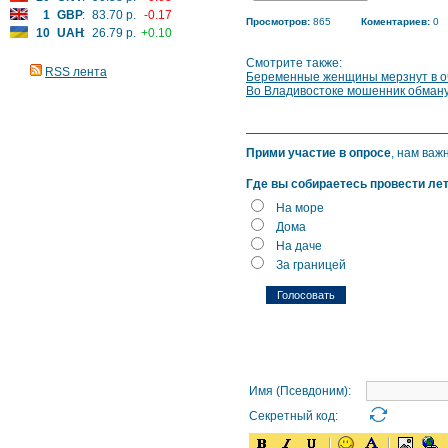
1
GBP
:
83.70 р.
-0.17
Просмотров:
865
Коментариев:
0
10
UAH
:
26.79 р.
+0.10
Смотрите также:
RSS лента
Беременные женщины мерзнут в оч
Во Владивостоке мошенник обману
Прими участие в опросе
, нам важ
Где вы собираетесь провести ле
На море
Дома
На даче
За границей
Имя (Псевдоним):
Секретный код: