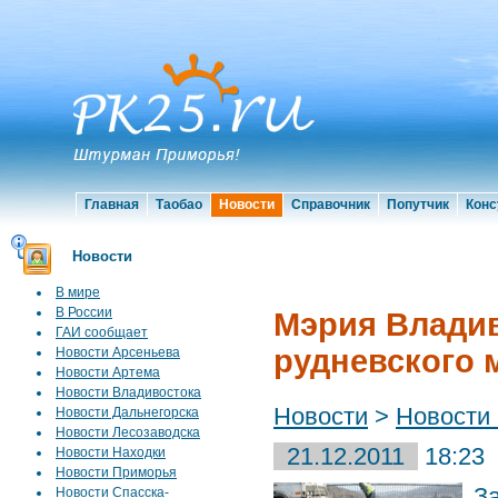
Главная
Таобао
Новости
Справочник
Попутчик
Конс
Новости
В мире
В России
Мэрия Владив
ГАИ сообщает
рудневского 
Новости Арсеньева
Новости Артема
Новости Владивостока
Новости
>
Новости
Новости Дальнегорска
Новости Лесозаводска
21.12.2011
18:23
Новости Находки
Новости Приморья
З
Новости Спасска-