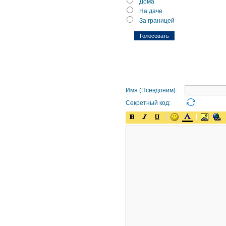
Дома
На даче
За границей
Имя (Псевдоним):
Секретный код: