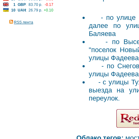
1
GBP
:
83.70 р.
-0.17
10
UAH
:
26.79 р.
+0.10
- по улице Вы
RSS лента
далее по ули
Баляева
- по Выселко
"поселок Новы
улицы Фадеева
- по Снеговой
улицы Фадеева
- с улицы Тух
выезда на ул
переулок.
Облако тегов:
мос