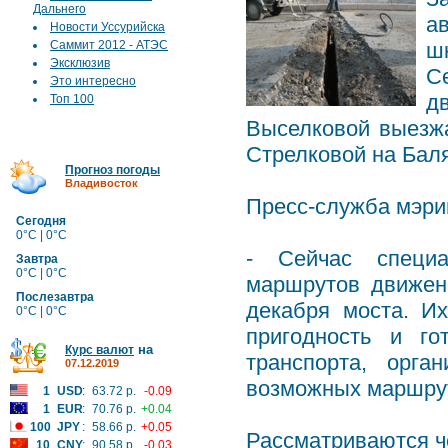
Дальнего
а
Новости Уссурийска
Саммит 2012 - АТЭС
ш
Эксклюзив
С
Это интересно
д
Топ 100
Выселковой выезжа
Стрелковой на Баля
Прогноз погоды
Владивосток
Пресс-служба мэри
Сегодня
0°C | 0°C
- Сейчас специа
Завтра
0°C | 0°C
маршрутов движен
Послезавтра
декабря моста. И
0°C | 0°C
пригодность и го
на
Курс валют
транспорта, орга
07.12.2019
возможных маршру
1
USD
:
63.72 р.
-0.09
1
EUR
:
70.76 р.
+0.04
100
JPY
:
58.66 р.
+0.05
Рассматриваются ч
10
CNY
:
90.58 р.
-0.03