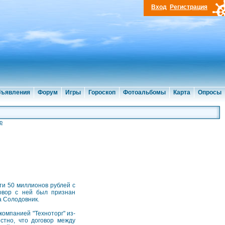
Вход
Регистрация
ъявления
Форум
Игры
Гороскоп
Фотоальбомы
Карта
Опросы
р
ти 50 миллионов рублей с
говор с ней был признан
а Солодовник.
компанией "Техноторг" из-
стно, что договор между