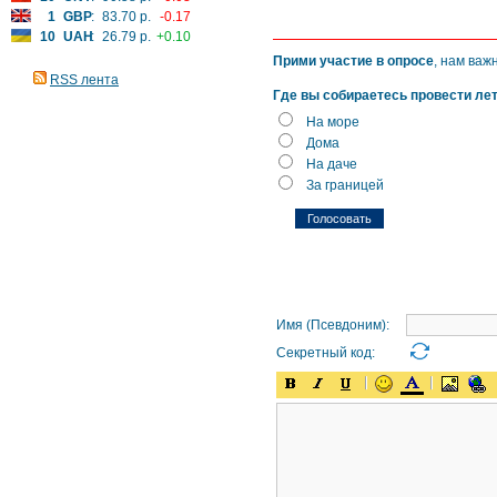
1
GBP
:
83.70 р.
-0.17
10
UAH
:
26.79 р.
+0.10
Прими участие в опросе
, нам важ
RSS лента
Где вы собираетесь провести ле
На море
Дома
На даче
За границей
Имя (Псевдоним):
Секретный код: