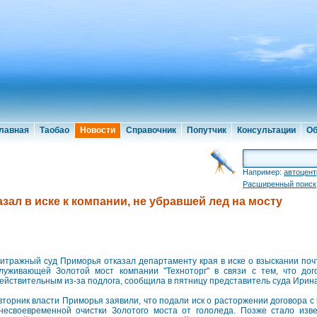
лавная
Таобао
Новости
Справочник
Попутчик
Консультации
Об
Например:
автоцент
Расширенный поиск
ал в иске к компании, не убравшей лед на мосту
итражный суд Приморья отказал департаменту края в иске о взыскании поч
луживающей Золотой мост компании "Техноторг" в связи с тем, что до
ействительным из-за подлога, сообщила в пятницу представитель суда Ирин
вторник власти Приморья заявили, что подали иск о расторжении договора с 
несвоевременной очистки Золотого моста от гололеда. Позже стало изве