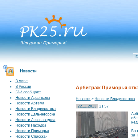
Г
Новости
В мире
В России
Арбитраж Приморья отказ
ГАИ сообщает
Новости Арсеньева
Новости
>
Новости Владивостока
Новости Артема
22.11.2013
21:57
Новости Владивостока
Арб
Новости Дальнегорска
обс
Новости Лесозаводска
нед
Новости Находки
Новости Приморья
Во 
за 
Новости Спасска-