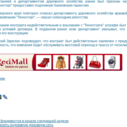
панией и департаментом дорожного хозяйства ранее был признан нед
хноторг" предоставил подложную банковскую гарантию.
орского края повторно отказал департаменту дорожного хозяйства краево
компании "Техноторг", — сказал собеседник агентства.
знании контракта недействительным и взыскании с "Техноторга" штрафа был
 условий договора. В поданном ранее иске департамент указывал, что
 его конструкцию.
рий Зарезин подтвердил, что контракт был действительно заключен с пре
ость, что компания будет обслуживать мостовой переход и трассу от поселка
ние
 Владивосток в начале следующей недели
роить подземную дорожную сеть