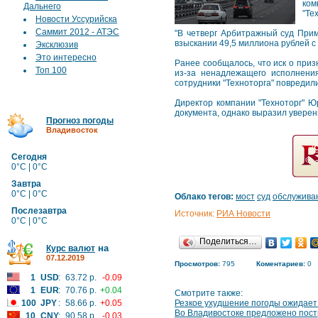
ком
Дальнего
"Те
Новости Уссурийска
Саммит 2012 - АТЭС
"В четверг Арбитражный суд Прим
взыскании 49,5 миллиона рублей с 
Эксклюзив
Это интересно
Ранее сообщалось, что иск о при
Топ 100
из-за ненадлежащего исполнения
сотрудники "Техноторга" повредили
Директор компании "Техноторг" Ю
документа, однако выразил уверенн
Прогноз погоды
Владивосток
Сегодня
0°C | 0°C
Завтра
0°C | 0°C
Облако тегов:
мост
суд
обслужива
Послезавтра
Источник:
РИА Новости
0°C | 0°C
Поделиться…
на
Курс валют
07.12.2019
Просмотров:
795
Коментариев:
0
1
USD
:
63.72 р.
-0.09
1
EUR
:
70.76 р.
+0.04
Смотрите также:
100
JPY
:
58.66 р.
+0.05
Резкое ухудшение погоды ожидает
Во Владивостоке предложено пост
10
CNY
:
90.58 р.
-0.03