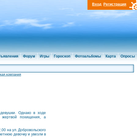
Вход
Регистрация
ъявления
Форум
Игры
Гороскоп
Фотоальбомы
Карта
Опросы
кая компания
девушки. Однако в ходе
е жертвой похищения, а
.00 на ул. Добровольского
летнюю девочку и увезли в