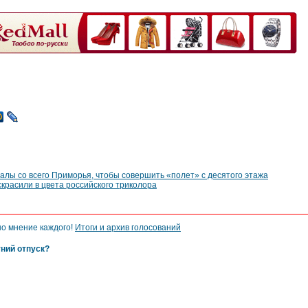
алы со всего Приморья, чтобы совершить «полет» с десятого этажа
скрасили в цвета российского триколора
но мнение каждого!
Итоги и архив голосований
тний отпуск?