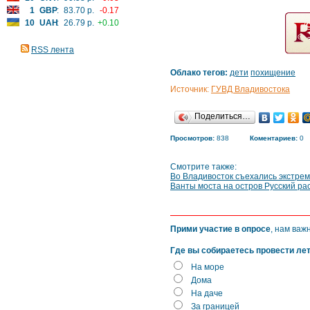
1
GBP
:
83.70 р.
-0.17
10
UAH
:
26.79 р.
+0.10
RSS лента
Облако тегов:
дети
похищение
Источник:
ГУВД Владивостока
Поделиться…
Просмотров:
838
Коментариев:
0
Смотрите также:
Во Владивосток съехались экстрем
Ванты моста на остров Русский ра
Прими участие в опросе
, нам важ
Где вы собираетесь провести ле
На море
Дома
На даче
За границей