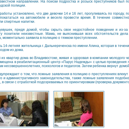
звестном направлении. На поиски подростка и розыск преступников был п
одской полиции.
работы установлено, что две девочки 14 и 16 лет, прогуливаясь по городу,
покататься на автомобиле и весело провести время. В течение совместн
ли спиртные напитки.
евушек, придя домой, чтобы скрыть свое недостойное поведение и из-за
гу похитили неизвестные. Мама, не выяснившая всех обстоятельств дела
ма, моментально заявила в полицию о тяжком преступлении.
14-летняя жительница г. Дальнереченска по имени Алина, которая в течени
ходом из дома.
из квартир дома во Владивостоке, живая и здоровая в компании молодого ч
помещена в реабилитационный центр «Парус Надежды» с целью проведения 
ам несовершеннолетних, психологов и педагогов. Затем ребенка вернут домо
упреждает о том, что ложные заявления в полицию о преступлениях влекут 
ого и административного законодательства, также ложные заявления подобн
, в связи с отработкой подозреваемых по ориентировкам (проверка документо