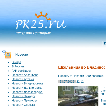
Г
Новости
В мире
В России
Школьница во Владивос
ГАИ сообщает
Новости Арсеньева
Новости
>
Новости Владивостока
Новости Артема
23.07.2012
22:12
Новости Владивостока
В п
Новости Дальнегорска
рас
Новости Лесозаводска
вин
Новости Находки
Новости Приморья
В п
неи
Новости Спасска-