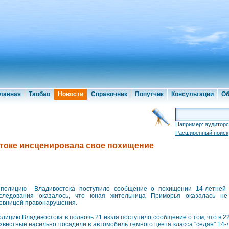
лавная
Таобао
Новости
Справочник
Попутчик
Консультации
Об
Например:
аудиторс
Расширенный поиск
токе инсценировала свое похищение
олицию Владивостока поступило сообщение о похищении 14-летней 
следования оказалось, что юная жительница Приморья оказалась н
овницей правонарушения.
олицию Владивостока в полночь 21 июля поступило сообщение о том, что в 22
звестные насильно посадили в автомобиль темного цвета класса "седан" 14-