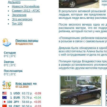
неи
Дальнего
гор
Новости Уссурийска
Саммит 2012 - АТЭС
В результате активной розыскной 
людьми, которые им предложили 
Эксклюзив
молодые люди весь вечер распива
Это интересно
Топ 100
После веселого вечера одна из д
рассказала матери, что ее подру
ребенка, который гостил у них до
«Похищенным» ребенком оказалась 
Прогноз погоды
в розыске в связи с самовольным у
Владивосток
Девушка была обнаружена в одной 
всех обстоятельств Алина была 
Сегодня
с ней сотрудниками отдела по дел
0°C | 0°C
Полиция города Владивостока пред
Завтра
в рамках установленного уголовн
0°C | 0°C
неудобство другим жителям города
Послезавтра
0°C | 0°C
на
Курс валют
07.12.2019
1
USD
:
63.72 р.
-0.09
1
EUR
:
70.76 р.
+0.04
100
JPY
:
58.66 р.
+0.05
10
CNY
:
90.58 р.
-0.03