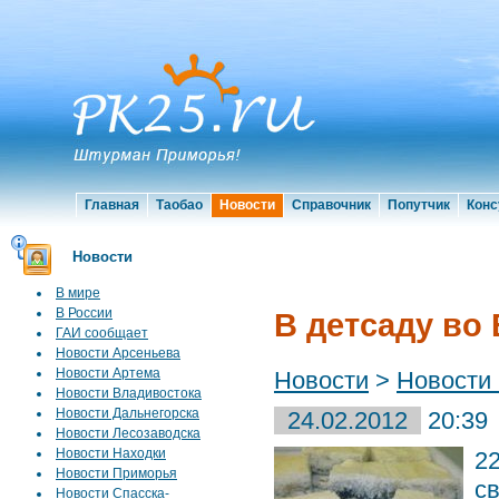
Главная
Таобао
Новости
Справочник
Попутчик
Конс
Новости
В мире
В России
В детсаду во
ГАИ сообщает
Новости Арсеньева
Новости Артема
Новости
>
Новости
Новости Владивостока
Новости Дальнегорска
24.02.2012
20:39
Новости Лесозаводска
Новости Находки
2
Новости Приморья
с
Новости Спасска-