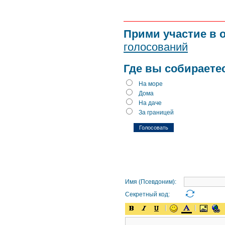
Прими участие в 
голосований
Где вы собираете
На море
Дома
На даче
За границей
Имя (Псевдоним):
Секретный код: