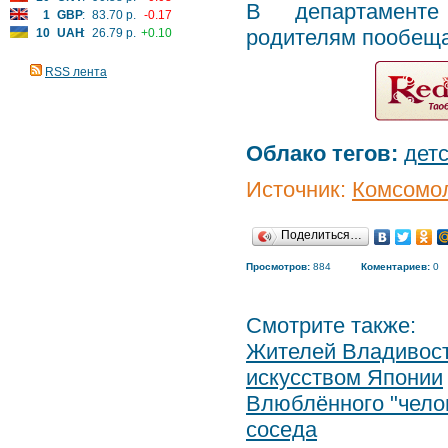
В департаменте
1
GBP
:
83.70 р.
-0.17
родителям пообеща
10
UAH
:
26.79 р.
+0.10
RSS лента
Облако тегов:
дет
Источник:
Комсомол
Поделиться…
Просмотров:
884
Коментариев:
0
Смотрите также:
Жителей Владивос
искусством Японии
Влюблённого "чело
соседа