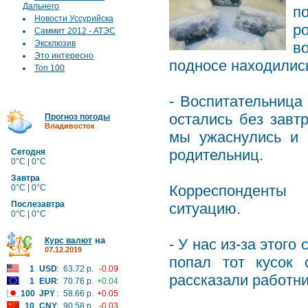
Дальнего
п
Новости Уссурийска
р
Саммит 2012 - АТЭС
Эксклюзив
в
Это интересно
подносе находились
Топ 100
- Воспитательница
остались без завт
Прогноз погоды
Владивосток
мы ужаснулись и 
родительниц.
Сегодня
0°C | 0°C
Завтра
Корреспонденты 
0°C | 0°C
Послезавтра
ситуацию.
0°C | 0°C
на
Курс валют
- У нас из-за этого
07.12.2019
попал тот кусок 
1
USD
:
63.72 р.
-0.09
рассказали работни
1
EUR
:
70.76 р.
+0.04
100
JPY
:
58.66 р.
+0.05
10
CNY
:
90.58 р.
-0.03