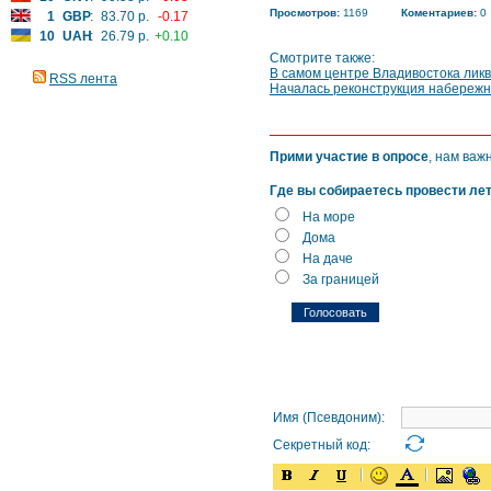
Просмотров:
1169
Коментариев:
0
1
GBP
:
83.70 р.
-0.17
10
UAH
:
26.79 р.
+0.10
Смотрите также:
В самом центре Владивостока лик
RSS лента
Началась реконструкция набережн
Прими участие в опросе
, нам важ
Где вы собираетесь провести ле
На море
Дома
На даче
За границей
Имя (Псевдоним):
Секретный код: