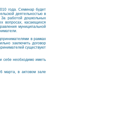
010 года. Семинар будет
тельской деятельностью в
. За работой дошкольных
ех вопросах, касающихся
правления муниципальной
ниматели.
едпринимателями в рамках
ильно заключить договор
дпринимателей существуют
и себе необходимо иметь
6 марта, в актовом зале