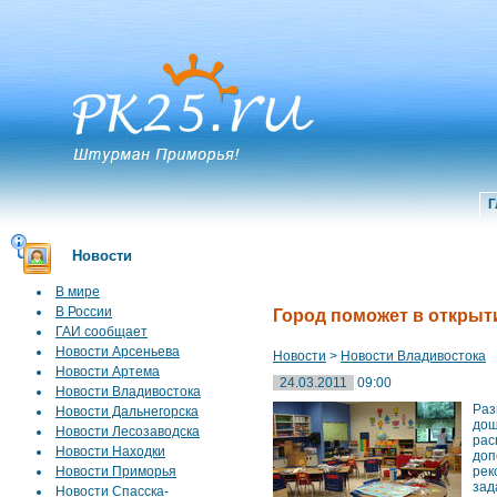
Г
Новости
В мире
В России
Город поможет в открыт
ГАИ сообщает
Новости Арсеньева
Новости
>
Новости Владивостока
Новости Артема
24.03.2011
09:00
Новости Владивостока
Раз
Новости Дальнегорска
дош
Новости Лесозаводска
рас
Новости Находки
до
Новости Приморья
рек
зад
Новости Спасска-