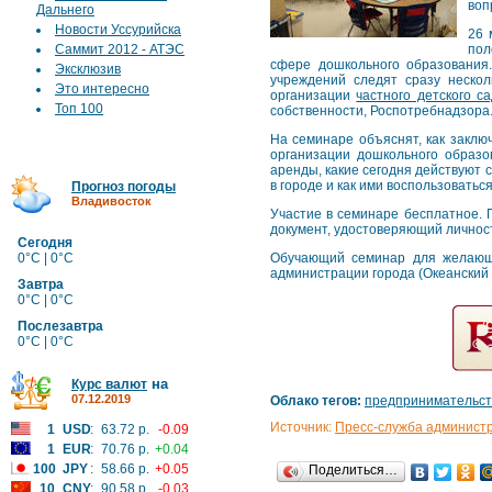
воп
Дальнего
Новости Уссурийска
26 
Саммит 2012 - АТЭС
пол
сфере дошкольного образования.
Эксклюзив
учреждений следят сразу нескол
Это интересно
организации
частного детского с
Топ 100
собственности, Роспотребнадзора
На семинаре объяснят, как заклю
организации дошкольного образо
аренды, какие сегодня действуют
в городе и как ими воспользоваться
Прогноз погоды
Владивосток
Участие в семинаре бесплатное.
документ, удостоверяющий личнос
Сегодня
0°C | 0°C
Обучающий семинар для желающих
администрации города (Океанский п
Завтра
0°C | 0°C
Послезавтра
0°C | 0°C
на
Курс валют
07.12.2019
Облако тегов:
предпринимательст
Источник:
Пресс-служба админист
1
USD
:
63.72 р.
-0.09
1
EUR
:
70.76 р.
+0.04
100
JPY
:
58.66 р.
+0.05
Поделиться…
10
CNY
:
90.58 р.
-0.03