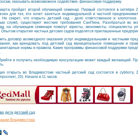
росам, оказывать всевозможное содействие, финансовую поддержку.
марта пройдет второй обучающий семинар. Первый состоялся в октябре 2
езен для тех, кто хочет заняться индивидуальной и частной предпринима
 Не секрет, что открыть детский сад - дело ответственное и хлопотное
ько служб, существуют жесткие требования СанПина. Разобраться во вс
ада
, на обучающем семинаре помогут юристы, экономисты, специалисты у
. Опытом открытия частных детских садов поделятся приглашенные предпри
чить договор возмездного оказания услуг индивидуальными и частными пр
вания, как арендовать под детский сад муниципальное помещение и прав
 санитарные нормы и правила. Какие программы финансовой поддержки пре
.
 Прийти и получить необходимую консультацию может каждый желающий. Пр
ть.
 открыть во Владивостоке частный детский сад состоится в субботу, 2
роспект, 20). Начало в 11 часов.
во
дети
детский сад
рации Владивостока