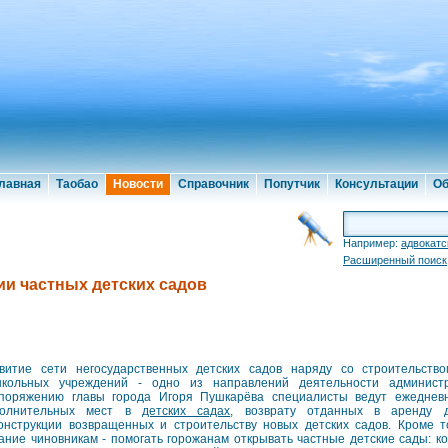
лавная
Таобао
Новости
Справочник
Попутчик
Консультации
Об
Например:
адвокатс
Расширенный поиск
ии частных детских садов
витие сети негосударственных детских садов наряду со строительств
кольных учреждений - одно из направлений деятельности админист
поряжению главы города Игоря Пушкарёва специалисты ведут ежеднев
полнительных мест в
детских садах
, возврату отданных в аренду д
онструкции возвращенных и строительству новых детских садов. Кроме т
ание чиновникам - помогать горожанам открывать частные детские сады: ко