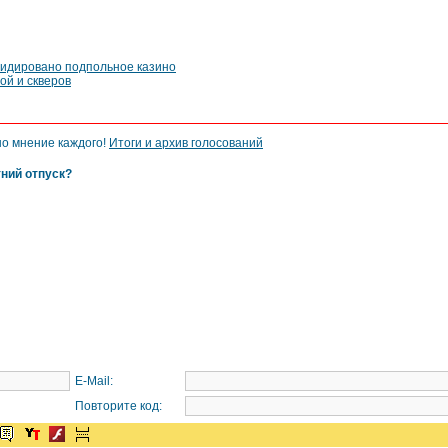
видировано подпольное казино
ой и скверов
но мнение каждого!
Итоги и архив голосований
тний отпуск?
E-Mail:
Повторите код: