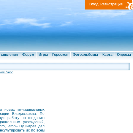
Вход
Регистрация
ъявления
Форум
Игры
Гороскоп
Фотоальбомы
Карта
Опросы
кое бюро
ом новых муниципальных
рации Владивостока. По
ную работу по созданию
ошкольных учреждений,
ого, Игорь Пушкарёв дал
нсультировать их по всем