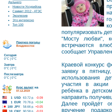
Дальнего
п
Новости Уссурийска
Саммит 2012 - АТЭС
н
Эксклюзив
г
Это интересно
к
Топ 100
популяризовать де
"Мосту любви", 
Прогноз погоды
встречаются влю
Владивосток
сообщает Управлен
Сегодня
0°C | 0°C
Краевой конкурс 
Завтра
0°C | 0°C
заявку в пятниц
Послезавтра
использования д
0°C | 0°C
участия в акции
на
Курс валют
ребёнка в детско
07.12.2019
направить получивш
1
USD
:
63.72 р.
-0.09
1
EUR
:
70.76 р.
+0.04
Далее пройдёт on
100
JPY
:
58.66 р.
+0.05
вручение подарк
10
CNY
:
90.58 р.
-0.03