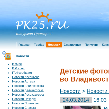
Главная
Таобао
Новости
Справочник
Попутчик
Конс
Новости
В мире
В России
Детские фото
ГАИ сообщает
во Владивост
Новости Арсеньева
Новости Артема
Новости Владивостока
Новости
>
Новости
Новости Дальнегорска
Новости Лесозаводска
24.03.2014
16:03
Новости Находки
Новости Приморья
В
Новости Спасска-