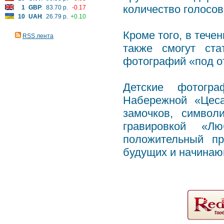
количество голосов
1
GBP
:
83.70 р.
-0.17
10
UAH
:
26.79 р.
+0.10
Кроме того, в тече
RSS лента
также смогут ста
фотографий «под о
Детские фотогр
Набережной «Цеса
замочков, символ
гравировкой «Л
положительный пр
будущих и начинаю