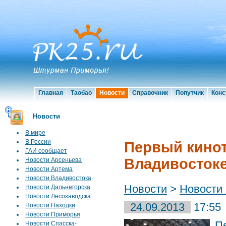
Главная
Таобао
Новости
Справочник
Попутчик
Конс
Новости
В мире
В России
Первый кинот
ГАИ сообщает
Владивостоке
Новости Арсеньева
Новости Артема
Новости Владивостока
Новости
>
Новости
Новости Дальнегорска
Новости Лесозаводска
24.09.2013
17:55
Новости Находки
Новости Приморья
П
Новости Спасска-