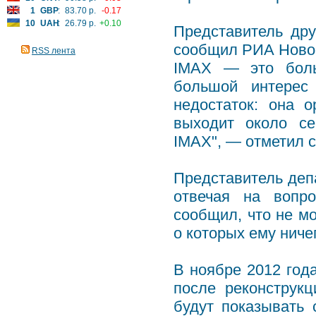
1
GBP
:
83.70 р.
-0.17
10
UAH
:
26.79 р.
+0.10
Представитель др
сообщил РИА Новос
RSS лента
IMAX — это боль
большой интерес
недостаток: она 
выходит около се
IMAX", — отметил 
Представитель деп
отвечая на вопр
сообщил, что не м
о которых ему ниче
В ноябре 2012 год
после реконструк
будут показывать 