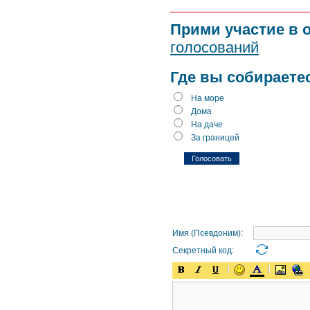
Прими участие в 
голосований
Где вы собираете
На море
Дома
На даче
За границей
Имя (Псевдоним):
Секретный код: