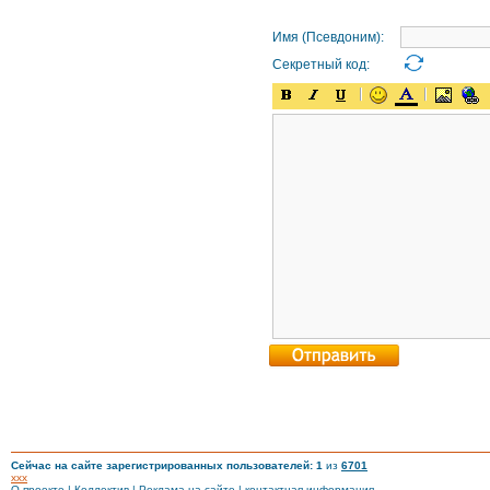
Имя (Псевдоним):
Секретный код:
Сейчас на сайте зарегистрированных пользователей: 1
из
6701
xxx
О проекте
|
Коллектив
|
Реклама на сайте
|
контактная информация