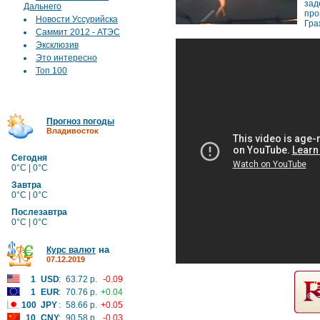
зад
Дальнего
пр
Новости Уссурийска
Гра
Саммит 2012 - АТЭС
Эксклюзив
Это интересно
Топ 100
Прогноз погоды
Владивосток
Сегодня
0°C | 0°C
Завтра
0°C | 0°C
Послезавтра
0°C | 0°C
на
Курс валют
07.12.2019
1
USD
:
63.72 р.
-0.09
1
EUR
:
70.76 р.
+0.04
100
JPY
:
58.66 р.
+0.05
10
CNY
:
90.58 р.
-0.03