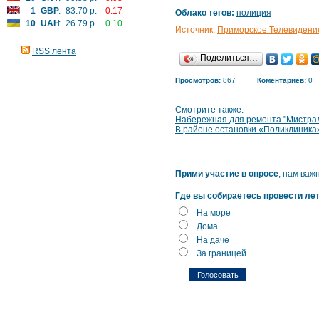
1
GBP
:
83.70 р.
-0.17
Облако тегов:
полиция
10
UAH
:
26.79 р.
+0.10
Источник:
Приморское Телевидени
RSS лента
Поделиться…
Просмотров:
867
Коментариев:
0
Смотрите также:
Набережная для ремонта "Мистрале
В районе остановки «Поликлиника
Прими участие в опросе
, нам важ
Где вы собираетесь провести ле
На море
Дома
На даче
За границей