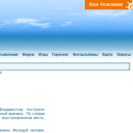
Вход
Регистрация
ъявления
Форум
Игры
Гороскоп
Фотоальбомы
Карта
Опросы
р
 Владивостоку поступило
нный мужчина. По словам
 неустановленном месте,
ужчины. Молодой человек