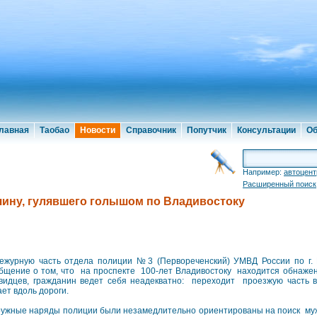
лавная
Таобао
Новости
Справочник
Попутчик
Консультации
Об
Например:
автоцент
Расширенный поиск
ину, гулявшего голышом по Владивостоку
ежурную часть отдела полиции №3 (Первореченский) УМВД России по г.
бщение о том, что на проспекте 100-лет Владивостоку находится обнаже
видцев, гражданин ведет себя неадекватно: переходит проезжую часть в
ает вдоль дороги.
ужные наряды полиции были незамедлительно ориентированы на поиск м