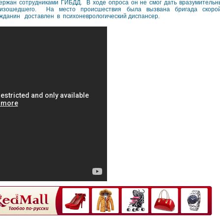
ержан сотрудниками ГИБДД. В ходе опроса он не смог дать вразумительн
оизошедшего. На место происшествия была вызвана бригада скоро
жданин доставлен в психоневрологический диспансер.