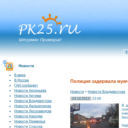
Г
Новости
В мире
В России
Полиция задержала мужч
ГАИ сообщает
Новости Арсеньева
Новости
>
Новости Владивостока
Новости Артема
24.10.2013
23:06
Новости Владивостока
В д
Новости Дальнегорска
соо
Новости Лесозаводска
оче
Новости Находки
бег
Новости Приморья
Нар
Новости Спасска-