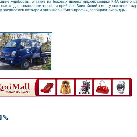
спине униформы, а также на боковых дверях микрогрузовике КИА синего цв
очих сюда, предположительно, и прибыли. Ближайший к месту сожжения адрес
у расположен автодром автошколы "Авто-профи», сообщают очевидцы.