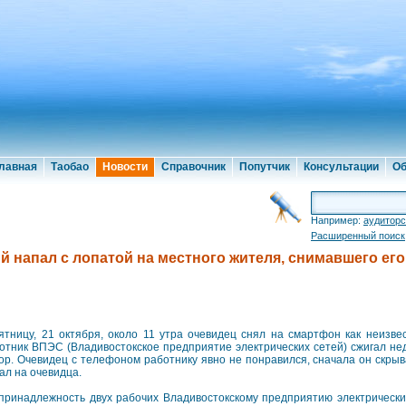
лавная
Таобао
Новости
Справочник
Попутчик
Консультации
Об
Например:
аудиторс
Расширенный поиск
й напал с лопатой на местного жителя, снимавшего ег
ятницу, 21 октября, около 11 утра очевидец снял на смартфон как неизв
отник ВПЭС (Владивостокское предприятие электрических сетей) сжигал не
ор. Очевидец с телефоном работнику явно не понравился, сначала он скрыв
ал на очевидца.
принадлежность двух рабочих Владивостокскому предприятию электрически