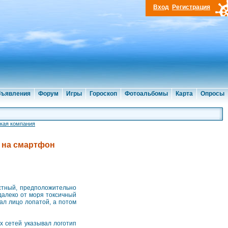
Вход
Регистрация
ъявления
Форум
Игры
Гороскоп
Фотоальбомы
Карта
Опросы
кая компания
о на смартфон
естный, предположительно
далеко от моря токсичный
ал лицо лопатой, а потом
х сетей указывал логотип