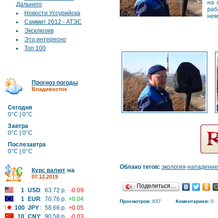
на 
Дальнего
раб
Новости Уссурийска
нем
Саммит 2012 - АТЭС
Эксклюзив
Это интересно
Топ 100
Прогноз погоды
Владивосток
Сегодня
0°C | 0°C
Завтра
0°C | 0°C
Послезавтра
0°C | 0°C
Облако тегов:
экология
нападение
на
Курс валют
07.12.2019
Поделиться…
1
USD
:
63.72 р.
-0.09
1
EUR
:
70.76 р.
+0.04
Просмотров:
837
Коментариев:
0
100
JPY
:
58.66 р.
+0.05
10
CNY
:
90.58 р.
-0.03