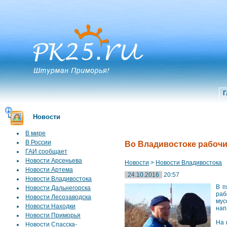
Г
Новости
В мире
В России
Во Владивостоке рабочи
ГАИ сообщает
Новости Арсеньева
Новости
>
Новости Владивостока
Новости Артема
24.10.2016
20:57
Новости Владивостока
В п
Новости Дальнегорска
раб
Новости Лесозаводска
мус
Новости Находки
нап
Новости Приморья
На 
Новости Спасска-