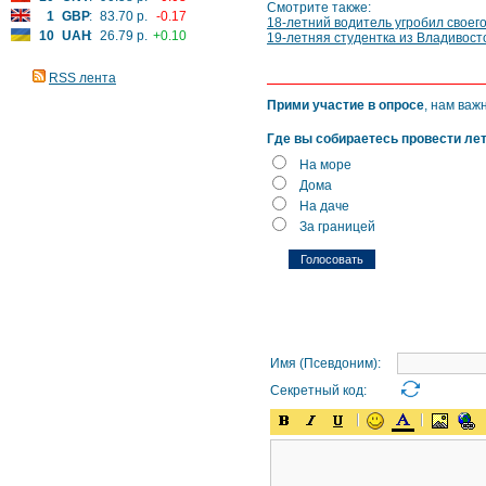
Смотрите также:
1
GBP
:
83.70 р.
-0.17
18-летний водитель угробил своег
10
UAH
:
26.79 р.
+0.10
19-летняя студентка из Владивост
RSS лента
Прими участие в опросе
, нам важ
Где вы собираетесь провести ле
На море
Дома
На даче
За границей
Имя (Псевдоним):
Секретный код: