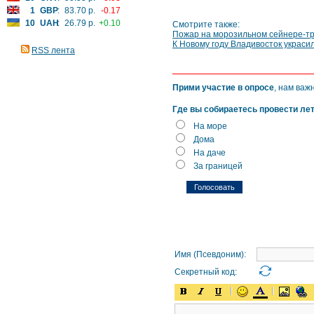
1
GBP
:
83.70 р.
-0.17
10
UAH
:
26.79 р.
+0.10
Смотрите также:
Пожар на морозильном сейнере-тр
К Новому году Владивосток украс
RSS лента
Прими участие в опросе
, нам важ
Где вы собираетесь провести ле
На море
Дома
На даче
За границей
Имя (Псевдоним):
Секретный код: