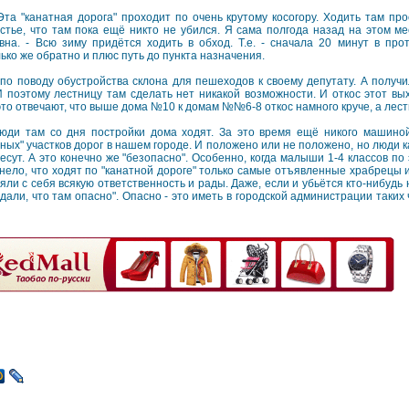
та "канатная дорога" проходит по очень крутому косогору. Ходить там про
стье, что там пока ещё никто не убился. Я сама полгода назад на этом м
вна. - Всю зиму придётся ходить в обход. Т.е. - сначала 20 минут в пр
ько же обратно и плюс путь до пункта назначения.
о поводу обустройства склона для пешеходов к своему депутату. А получила
И поэтому лестницу там сделать нет никакой возможности. И откос этот вы
это отвечают, что выше дома №10 к домам №№6-8 откос намного круче, а лест
Люди там со дня постройки дома ходят. За это время ещё никого машиной
ых" участков дорог в нашем городе. И положено или не положено, но люди ка
несут. А это конечно же "безопасно". Особенно, когда малыши 1-4 классов по 
енело, что ходят по "канатной дороге" только самые отъявленные храбрецы 
яли с себя всякую ответственность и рады. Даже, если и убьётся кто-нибудь н
дали, что там опасно". Опасно - это иметь в городской администрации таких