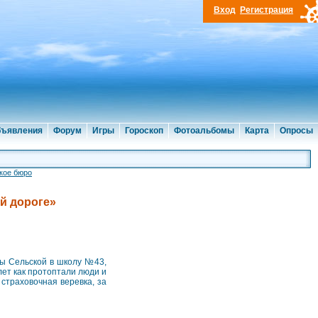
Вход
Регистрация
ъявления
Форум
Игры
Гороскоп
Фотоальбомы
Карта
Опросы
кое бюро
й дороге»
цы Сельской в школу №43,
 лет как протоптали люди и
 страховочная веревка, за