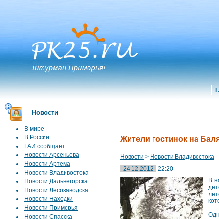
Г
Новости
В мире
В России
Жители гостинок на Бал
ГАИ сообщает
Новости Арсеньева
Новости
>
Новости Владивостока
Новости Артема
24.12.2012
22:20
Новости Владивостока
В н
Новости Дальнегорска
дет
Новости Лесозаводска
лет
Новости Находки
кот
Новости Приморья
Одн
Новости Спасска-