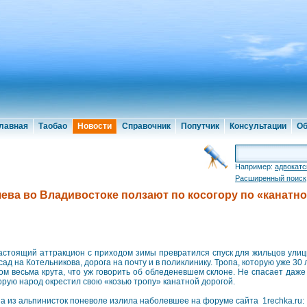
лавная
Таобао
Новости
Справочник
Попутчик
Консультации
Об
Например:
адвокатс
Расширенный поиск
яева во Владивостоке ползают по косогору по «канатно
астоящий аттракцион с приходом зимы превратился спуск для жильцов ули
сад на Котельникова, дорога на почту и в поликлинику. Тропа, которую уже 30
ом весьма крута, что уж говорить об обледеневшем склоне. Не спасает даже
орую народ окрестил свою «козью тропу» канатной дорогой.
а из альпинисток поневоле излила наболевшее на форуме сайта 1rechka.ru: