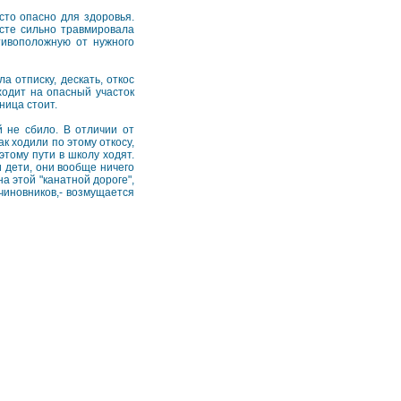
сто опасно для здоровья.
есте сильно травмировала
отивоположную от нужного
 отписку, дескать, откос
ходит на опасный участок
ница стоит.
 не сбило. В отличии от
к ходили по этому откосу,
этому пути в школу ходят.
и дети, они вообще ничего
а этой "канатной дороге",
 чиновников,- возмущается