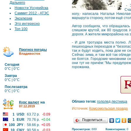
Дальнего
- Э
Новости Уссурийска
Сча
Саммит 2012 - АТЭС
ногу,- написала Наталья Николае
маршрута сторону, потом ещё стол
Эксклюзив
Это интересно
Автор сообщила, что обращалась п
Топ 100
слишком крутой, аж 80 градусов. 
дороги. А жители микрорайона на 
- И для тротуара места полно. 
пешеходных переходов и "безопасн
Прогноз погоды
так и будут ходить, пока дом не с
Владивосток
Сейчас зима, и там всё так облед
не боятся. Городские чиновники сн
они тут не причём: "Мы предупреж
Сегодня
горожанка.
0°C | 0°C
Завтра
0°C | 0°C
Послезавтра
0°C | 0°C
Облако тегов:
гололед
лестница
на
Курс валют
07.12.2019
Источник:
Комсомольская правда
1
USD
:
63.72 р.
-0.09
1
EUR
:
70.76 р.
+0.04
Поделиться…
100
JPY
:
58.66 р.
+0.05
Просмотров:
689
Коментариев:
0
10
CNY
:
90.58 р.
-0.03