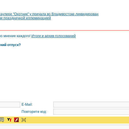
аулере "Охотник" у причала во Владивостоке ликвидирован
или праздничной иллюминацией
но мнение каждого!
Итоги и архив голосований
тний отпуск?
E-Mail:
Повторите код: