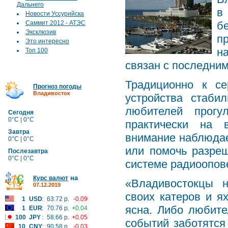
Дальнего
в
Новости Уссурийска
Саммит 2012 - АТЭС
б
Эксклюзив
п
Это интересно
н
Топ 100
связан с последни
Традиционно к се
Прогноз погоды
Владивосток
устройства стаби
любителей прогу
Сегодня
0°C | 0°C
практически на 
Завтра
внимание наблюдае
0°C | 0°C
или помочь разреш
Послезавтра
0°C | 0°C
системе радиоопов
на
Курс валют
«Владивостокцы н
07.12.2019
своих катеров и ях
1
USD
:
63.72 р.
-0.09
ясна. Либо любите
1
EUR
:
70.76 р.
+0.04
100
JPY
:
58.66 р.
+0.05
событий заботятся
10
CNY
:
90.58 р.
-0.03