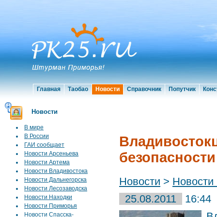
Главная
Таобао
Новости
Справочник
Попутчик
Конс
Новости
В мире
В России
Владивостокц
ГАИ сообщает
безопасности
Новости Арсеньева
Новости Артема
Новости Владивостока
Новости
>
Новости
Новости Дальнегорска
Новости Лесозаводска
25.08.2011
16:44
Новости Находки
Новости Приморья
В
Новости Спасска-