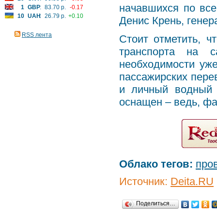
начавшихся по все
1
GBP
:
83.70 р.
-0.17
10
UAH
:
26.79 р.
+0.10
Денис Крень, генер
RSS лента
Стоит отметить, ч
транспорта на с
необходимости уже
пассажирских перев
и личный водный 
оснащен – ведь, фа
Облако тегов:
про
Источник:
Deita.RU
Поделиться…