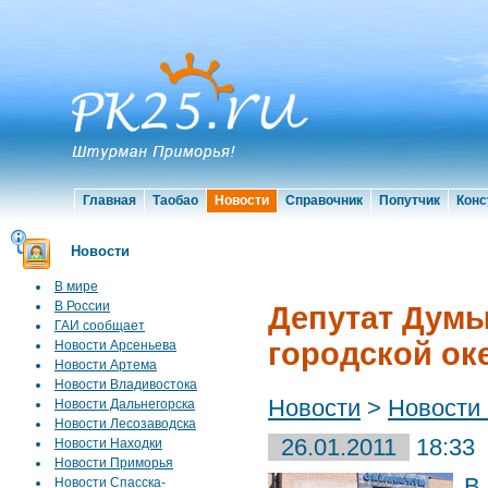
Главная
Таобао
Новости
Справочник
Попутчик
Конс
Новости
В мире
В России
Депутат Думы
ГАИ сообщает
городской ок
Новости Арсеньева
Новости Артема
Новости Владивостока
Новости
>
Новости
Новости Дальнегорска
Новости Лесозаводска
26.01.2011
18:33
Новости Находки
Новости Приморья
В
Новости Спасска-