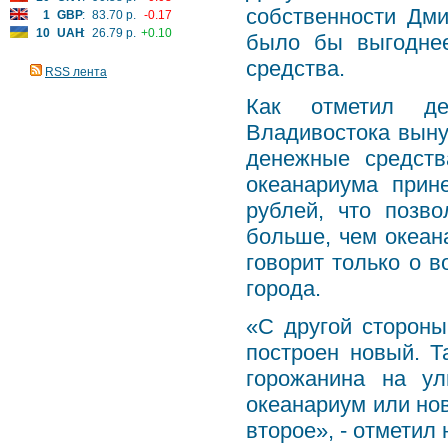
собственности Дм
1
GBP
:
83.70 р.
-0.17
10
UAH
:
26.79 р.
+0.10
было бы выгоднее
средства.
RSS лента
Как отметил де
Владивостока вын
денежные средст
океанариума прин
рублей, что позв
больше, чем океана
говорит только о в
города.
«С другой стороны
построен новый. Т
горожанина на у
океанариум или нов
второе», - отметил