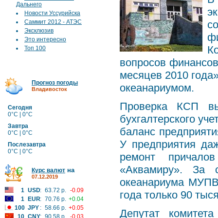
Дальнего
э
Новости Уссурийска
Саммит 2012 - АТЭС
с
Эксклюзив
ф
Это интересно
К
Топ 100
вопросов финансов
месяцев 2010 года»
Прогноз погоды
океанариумом.
Владивосток
Проверка КСП вы
Сегодня
0°C | 0°C
бухгалтерского уче
Завтра
баланс предприяти
0°C | 0°C
У предприятия да
Послезавтра
0°C | 0°C
ремонт причалов
«Аквамиру». За 
на
Курс валют
07.12.2019
океанариума МУПВ 
1
USD
:
63.72 р.
-0.09
года только 90 тыс
1
EUR
:
70.76 р.
+0.04
100
JPY
:
58.66 р.
+0.05
Депутат комитета
10
CNY
:
90.58 р.
-0.03