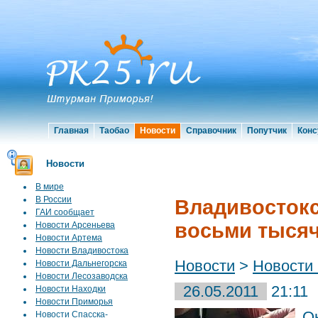
Главная
Таобао
Новости
Справочник
Попутчик
Конс
Новости
В мире
В России
Владивостокс
ГАИ сообщает
восьми тыся
Новости Арсеньева
Новости Артема
Новости Владивостока
Новости
>
Новости
Новости Дальнегорска
Новости Лесозаводска
26.05.2011
21:11
Новости Находки
Новости Приморья
О
Новости Спасска-