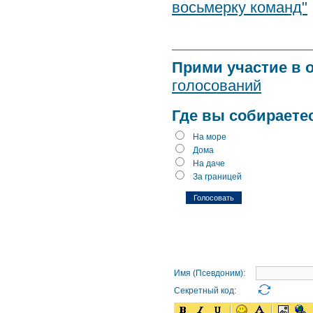
восьмерку команд"
Прими участие в 
голосований
Где вы собираете
На море
Дома
На даче
За границей
Имя (Псевдоним):
Секретный код: