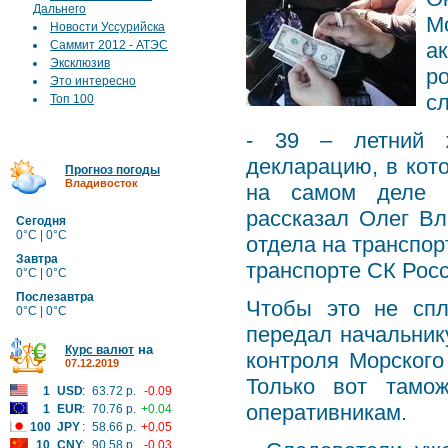
Дальнего
М
Новости Уссурийска
Саммит 2012 - АТЭС
а
Эксклюзив
р
Это интересно
с
Топ 100
- 39 – летний ж
декларацию, в кото
Прогноз погоды
Владивосток
на самом деле п
рассказал Олег Вл
Сегодня
0°C | 0°C
отдела на транспор
Завтра
транспорте СК Росс
0°C | 0°C
Послезавтра
Чтобы это не спл
0°C | 0°C
передал начальник
на
Курс валют
контроля Морского
07.12.2019
Только вот тамо
1
USD
:
63.72 р.
-0.09
оперативникам.
1
EUR
:
70.76 р.
+0.04
100
JPY
:
58.66 р.
+0.05
10
CNY
:
90.58 р.
-0.03