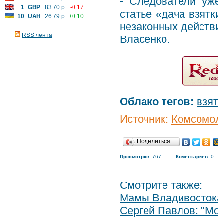
- Следователи уж
1
GBP
:
83.70 р.
-0.17
статье «дача взят
10
UAH
:
26.79 р.
+0.10
незаконных действи
RSS лента
Власенко.
Облако тегов:
взят
Источник:
Комсомол
Поделиться…
Просмотров:
767
Коментариев:
0
Смотрите также:
Мамы Владивостока 
Сергей Павлов: "Мо