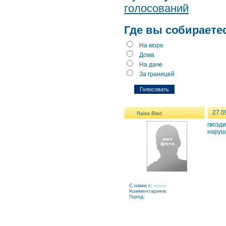
голосований
Где вы собираете
На море
Дома
На даче
За границей
27.0
Raisa Blad
гвозд
наруш
C нами с: --:--:--
Комментариев:
Город: