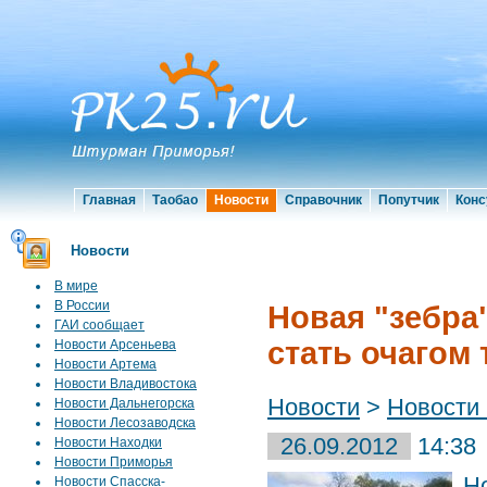
Главная
Таобао
Новости
Справочник
Попутчик
Конс
Новости
В мире
В России
Новая "зебра
ГАИ сообщает
стать очагом
Новости Арсеньева
Новости Артема
Новости Владивостока
Новости
>
Новости
Новости Дальнегорска
Новости Лесозаводска
26.09.2012
14:38
Новости Находки
Новости Приморья
Н
Новости Спасска-