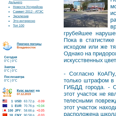
Дальнего
м
Новости Уссурийска
Саммит 2012 - АТЭС
и
Эксклюзив
р
Это интересно
в
Топ 100
грубейшее наруше
Пока в статистик
Прогноз погоды
исходом или же т
Владивосток
Однако на придоро
Сегодня
искусственных цвет
0°C | 0°C
Завтра
0°C | 0°C
- Согласно КоАПу
Послезавтра
только штрафом в 
0°C | 0°C
ГИБДД города. - 
на
Курс валют
этот участок не яв
07.12.2019
телесными повреж
1
USD
:
63.72 р.
-0.09
1
EUR
:
70.76 р.
+0.04
этот участок наход
100
JPY
:
58.66 р.
+0.05
расположена школа,
10
CNY
:
90.58 р.
-0.03