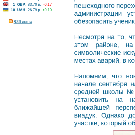
пешеходного перех
1
GBP
:
83.70 р.
-0.17
10
UAH
:
26.79 р.
+0.10
администрации ус
обезопасить учени
RSS лента
Несмотря на то, ч
этом районе, на
символические иск
местах аварий, в ко
Напомним, что но
начале сентября н
средней школы № 
установить на н
ближайшей персп
виадук. Однако д
участке, который о