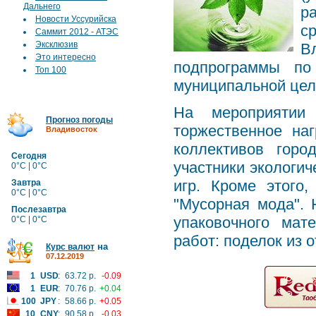
Дальнего
р
Новости Уссурийска
с
Саммит 2012 - АТЭС
Эксклюзив
В
Это интересно
подпрограммы по
Топ 100
муниципальной цел
На мероприятии 
Прогноз погоды
торжественное на
Владивосток
коллективов горо
Сегодня
участники экологич
0°C | 0°C
игр. Кроме этого,
Завтра
0°C | 0°C
"Мусорная мода". 
Послезавтра
упаковочного мат
0°C | 0°C
работ: поделок из 
на
Курс валют
07.12.2019
1
USD
:
63.72 р.
-0.09
1
EUR
:
70.76 р.
+0.04
100
JPY
:
58.66 р.
+0.05
10
CNY
:
90.58 р.
-0.03