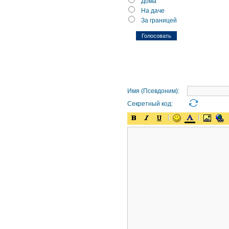
Дома
На даче
За границей
Имя (Псевдоним):
Секретный код: