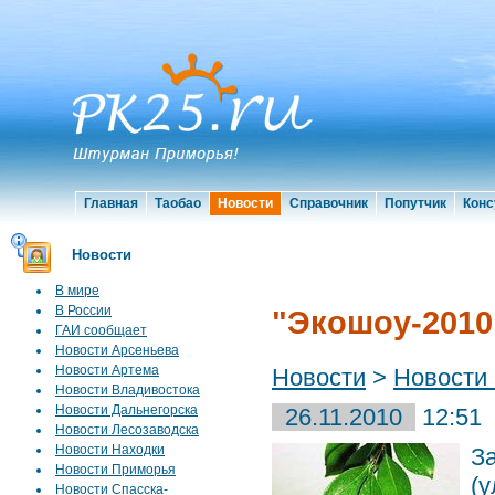
Главная
Таобао
Новости
Справочник
Попутчик
Конс
Новости
В мире
В России
"Экошоу-2010
ГАИ сообщает
Новости Арсеньева
Новости Артема
Новости
>
Новости
Новости Владивостока
Новости Дальнегорска
26.11.2010
12:51
Новости Лесозаводска
Новости Находки
З
Новости Приморья
(
Новости Спасска-