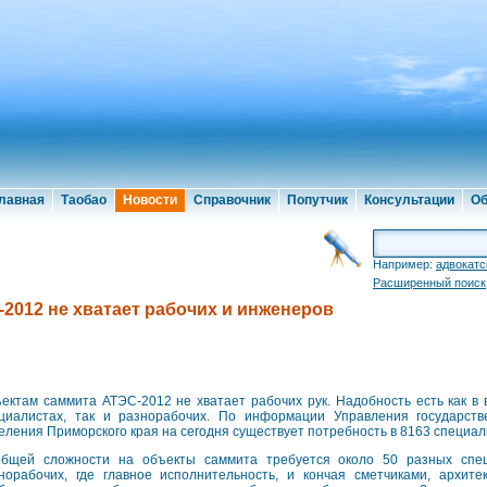
лавная
Таобао
Новости
Справочник
Попутчик
Консультации
Об
Например:
адвокатс
Расширенный поиск
2012 не хватает рабочих и инженеров
ектам саммита АТЭС-2012 не хватает рабочих рук. Надобность есть как в
циалистах, так и разнорабочих. По информации Управления государст
еления Приморского края на сегодня существует потребность в 8163 специал
бщей сложности на объекты саммита требуется около 50 разных спец
норабочих, где главное исполнительность, и кончая сметчиками, архите