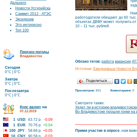
тре
Дальнего
зад
Новости Уссурийска
Наи
Саммит 2012 - АТЭС
работодатели обещают до 60 тыс. 
Эксклюзив
объектах ДВФУ может получить от 
Это интересно
10 – 11 тыс. рублей.
Топ 100
Прогноз погоды
Владивосток
Облако тегов:
работа
вакансии
АТ
Сегодня
Источник:
Ежедневные Новости Вл
0°C | 0°C
Завтра
Поделиться…
0°C | 0°C
Послезавтра
Просмотров:
831
Коментариев:
0
0°C | 0°C
Смотрите также:
на
Курс валют
Уедет ли в историю владивостокск
07.12.2019
Во Владивостоке прошли гонки на 
1
USD
:
63.72 р.
-0.09
1
EUR
:
70.76 р.
+0.04
100
JPY
:
58.66 р.
+0.05
Прими участие в опросе
, нам важ
10
CNY
:
90.58 р.
-0.03