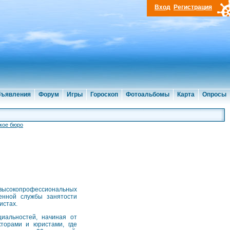
Вход
Регистрация
ъявления
Форум
Игры
Гороскоп
Фотоальбомы
Карта
Опросы
кое бюро
 высокопрофессиональных
венной службы занятости
истах.
иальностей, начиная от
кторами и юристами, где