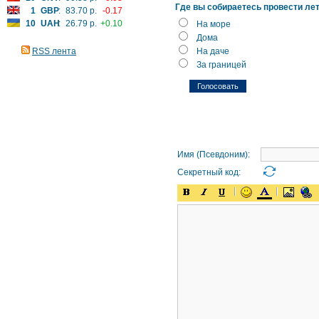
Где вы собираетесь провести ле
1
GBP
:
83.70 р.
-0.17
10
UAH
:
26.79 р.
+0.10
На море
Дома
RSS лента
На даче
За границей
Имя (Псевдоним):
Секретный код: