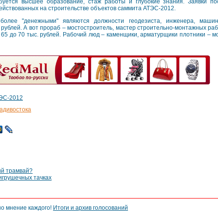
буется высшее образование, стаж работы и глубокие знания. Заявки по
ействованных на строительстве объектов саммита АТЭС-2012.
более "денежными" являются должности геодезиста, инженера, машини
рублей. А вот прораб – мостостроитель, мастер строительно-монтажных рабо
65 до 70 тыс. рублей. Рабочий люд – каменщики, арматурщики плотники – мо
ЭС-2012
адивостока
ий трамвай?
игрушечных тачках
но мнение каждого!
Итоги и архив голосований