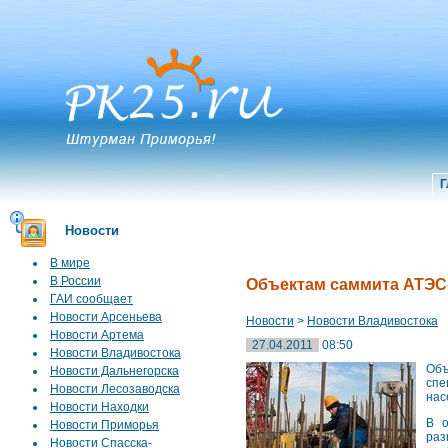
Г
Новости
В мире
В России
Объектам саммита АТЭС-
ГАИ сообщает
Новости Арсеньева
Новости
>
Новости Владивостока
Новости Артема
27.04.2011
08:50
Новости Владивостока
Объ
Новости Дальнегорска
спе
Новости Лесозаводска
нас
Новости Находки
В о
Новости Приморья
раз
Новости Спасска-