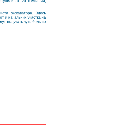
ступили от 20 компаний,
ста экскаватора. Здесь
т и начальник участка на
гут получать чуть больше