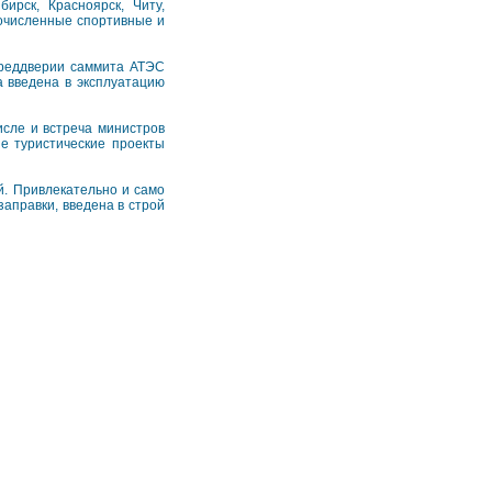
ирск, Красноярск, Читу,
гочисленные спортивные и
преддверии саммита АТЭС
а введена в эксплуатацию
исле и встреча министров
ые туристические проекты
й. Привлекательно и само
заправки, введена в строй