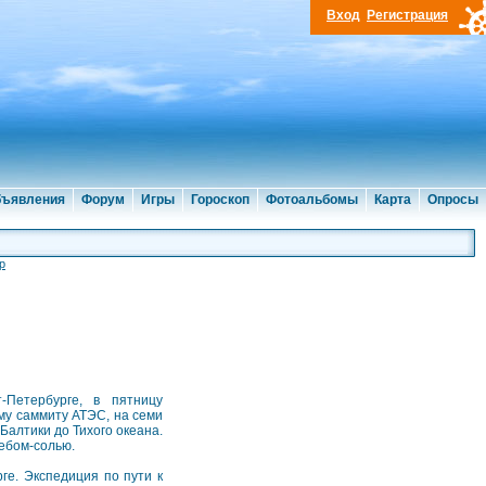
Вход
Регистрация
ъявления
Форум
Игры
Гороскоп
Фотоальбомы
Карта
Опросы
р
-Петербурге, в пятницу
му саммиту АТЭС, на семи
Балтики до Тихого океана.
лебом-солью.
ге. Экспедиция по пути к