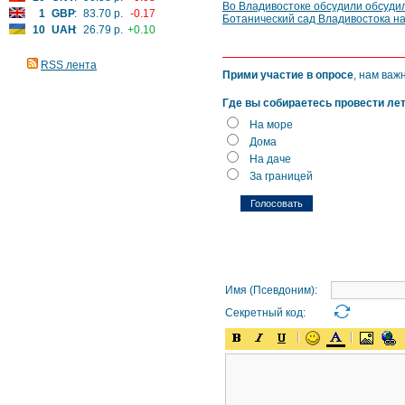
Во Владивостоке обсудили обсуди
1
GBP
:
83.70 р.
-0.17
Ботанический сад Владивостока н
10
UAH
:
26.79 р.
+0.10
RSS лента
Прими участие в опросе
, нам важ
Где вы собираетесь провести ле
На море
Дома
На даче
За границей
Имя (Псевдоним):
Секретный код: