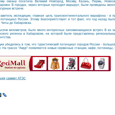
ому океану посетила Великий Новгород, Москву, Казань, Пермь, Новосиб
аровск. В городах, через которые проходил маршрут, были проведены мно
ьтурные встречи.
авитель экспедиции, главная цель трансконтинентального марафона - в 
 потенциал России. Этому благоприятствует и тот факт, что год назад был
 Читы до Хабаровска.
тысячи километров, было много интересных запоминающихся встреч. В их ч
нского региона в Хабаровске, на которой были представлены региональн
ентства.
ции убедились в том, что туристический потенциал городов России - большо
. На трассе "Амур" появляются новые сервисные станции, кафе, гостиницы, 
иция
саммит АТЭС