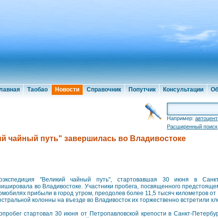
лавная
Таобао
Новости
Справочник
Попутчик
Консультации
Об
Например:
автоцент
Расширенный поиск
й чайный путь" завершилась во Владивостоке
оэкспедиция "Великий чайный путь", стартовавшая 30 июня в Санкт
ишировала во Владивостоке. Участники пробега, посвященного предстояще
омобилях прибыли в город утром, преодолев более 11,5 тысяч километров от 
остральной колонны на въезде во Владивосток их торжественно встретили х
опробег стартовал 30 июня от Петропавловской крепости в Санкт-Петербур