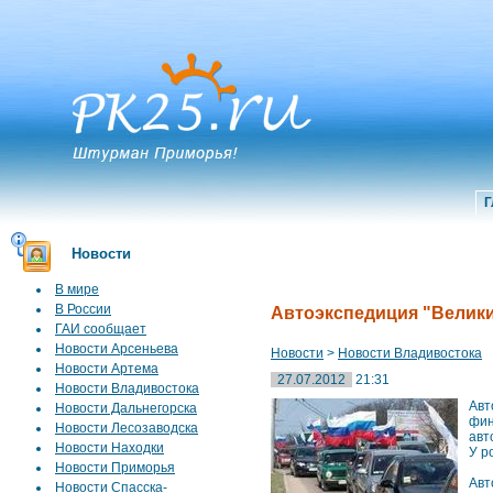
Г
Новости
В мире
В России
Автоэкспедиция "Велики
ГАИ сообщает
Новости Арсеньева
Новости
>
Новости Владивостока
Новости Артема
27.07.2012
21:31
Новости Владивостока
Авт
Новости Дальнегорска
фин
Новости Лесозаводска
авт
Новости Находки
У р
Новости Приморья
Авт
Новости Спасска-