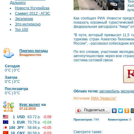
Тих
Дальнего
Хаб
Новости Уссурийска
кул
Саммит 2012 - АТЭС
Как сообщил РИА Новости предст
Эксклюзив
показать огромный туристический
Это интересно
федеральная автодорога "Амур" от
Топ 100
"В пути, который превысил 11,5 
туризма стран Азиатско-Тихоокеа
России", - рассказал собеседник аг
Прогноз погоды
По его словам, участники экспеди
Владивосток
автопутешествие через всю страну
система сотовой связи.
Сегодня
0°C | 0°C
Завтра
0°C | 0°C
Послезавтра
Облако тегов:
автомобиль
экспед
0°C | 0°C
Источник:
РИА "Новости"
на
Курс валют
07.12.2019
Поделиться…
1
USD
:
63.72 р.
-0.09
Просмотров:
799
Коментариев:
0
1
EUR
:
70.76 р.
+0.04
100
JPY
:
58.66 р.
+0.05
Смотрите также:
10
CNY
:
90.58 р.
-0.03