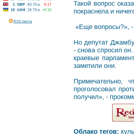
Такой вопрос ока
1
GBP
:
83.70 р.
-0.17
покраснела и ничег
10
UAH
:
26.79 р.
+0.10
RSS лента
«Еще вопросы?», -
Но депутат Джамбу
- снова спросил он
краевые парламент
заметили они.
Примечательно, ч
проголосовал проти
получил», - проком
Облако тегов:
куль