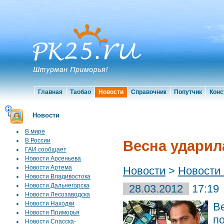
Главная
Таобао
Новости
Справочник
Попутчик
Конс
Новости
В мире
В России
Весна ударил
ГАИ сообщает
Новости Арсеньева
Новости Артема
Новости
>
Новости
Новости Владивостока
Новости Дальнегорска
28.03.2012
17:19
Новости Лесозаводска
Новости Находки
Ве
Новости Приморья
по
Новости Спасска-