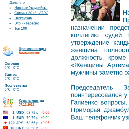
Дальнего
Новости Уссурийска
Н
Саммит 2012 - АТЭС
Эксклюзив
П
Это интересно
назначении предс
Топ 100
коллегию судей 
утверждение канд
женщина полност
Прогноз погоды
Владивосток
должность, кроме
«Женщины Артема»
Сегодня
0°C | 0°C
мужчины заметно о
Завтра
0°C | 0°C
Послезавтра
Председатель З
0°C | 0°C
поинтересовался у 
на
Курс валют
Гапиенко вопросы.
07.12.2019
Приморья Джамбул
1
USD
:
63.72 р.
-0.09
Ваш телефончик узн
1
EUR
:
70.76 р.
+0.04
100
JPY
:
58.66 р.
+0.05
10
CNY
:
90.58 р.
-0.03