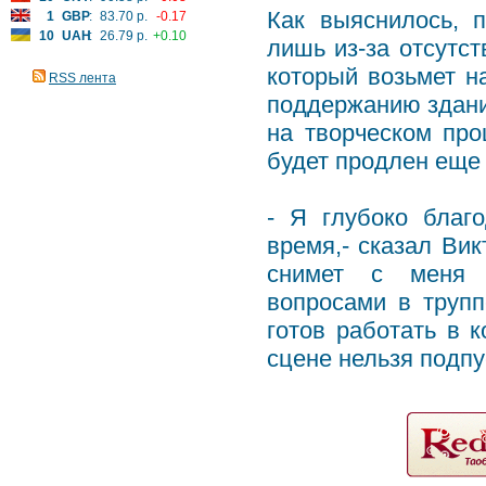
Как выяснилось, 
1
GBP
:
83.70 р.
-0.17
10
UAH
:
26.79 р.
+0.10
лишь из-за отсутст
который возьмет н
RSS лента
поддержанию здания
на творческом про
будет продлен еще 
- Я глубоко благ
время,- сказал Вик
снимет с меня х
вопросами в трупп
готов работать в к
сцене нельзя подпу