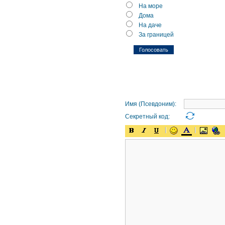
На море
Дома
На даче
За границей
Имя (Псевдоним):
Секретный код: