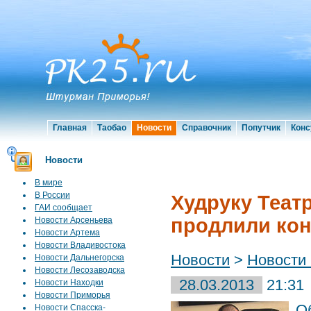
Главная
Таобао
Новости
Справочник
Попутчик
Конс
Новости
В мире
В России
Худруку Теат
ГАИ сообщает
продлили кон
Новости Арсеньева
Новости Артема
Новости Владивостока
Новости
>
Новости
Новости Дальнегорска
Новости Лесозаводска
28.03.2013
21:31
Новости Находки
Новости Приморья
О
Новости Спасска-