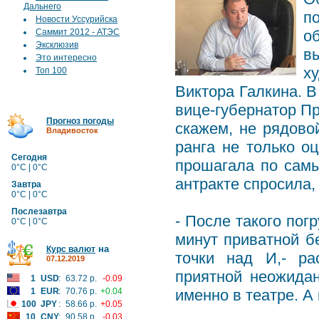
Дальнего
п
Новости Уссурийска
Саммит 2012 - АТЭС
о
Эксклюзив
в
Это интересно
х
Топ 100
Виктора Галкина. 
вице-губернатор Пр
Прогноз погоды
скажем, не рядово
Владивосток
ранга не только о
Сегодня
прошагала по самы
0°C | 0°C
антракте спросила,
Завтра
0°C | 0°C
Послезавтра
- После такого пог
0°C | 0°C
минут приватной б
на
Курс валют
точки над И,- ра
07.12.2019
приятной неожидан
1
USD
:
63.72 р.
-0.09
1
EUR
:
70.76 р.
+0.04
именно в театре. А
100
JPY
:
58.66 р.
+0.05
10
CNY
:
90.58 р.
-0.03