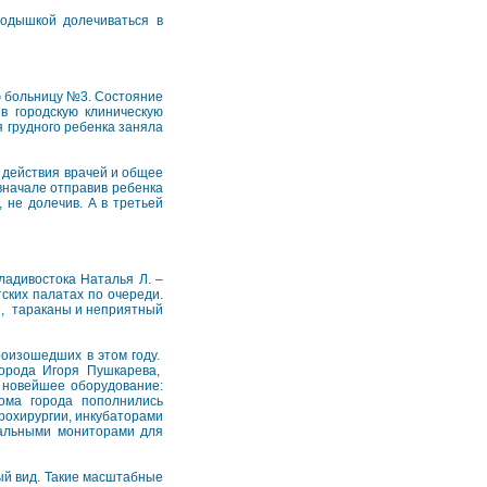
 одышкой долечиваться в
ую больницу №3. Состояние
в городскую клиническую
 грудного ребенка заняла
а действия врачей и общее
вначале отправив ребенка
 не долечив. А в третьей
ладивостока Наталья Л. –
ских палатах по очереди.
ши, тараканы и неприятный
роизошедших в этом году.
города Игоря Пушкарева,
 новейшее оборудование:
ома города пополнились
рохирургии, инкубаторами
тальными мониторами для
ый вид. Такие масштабные