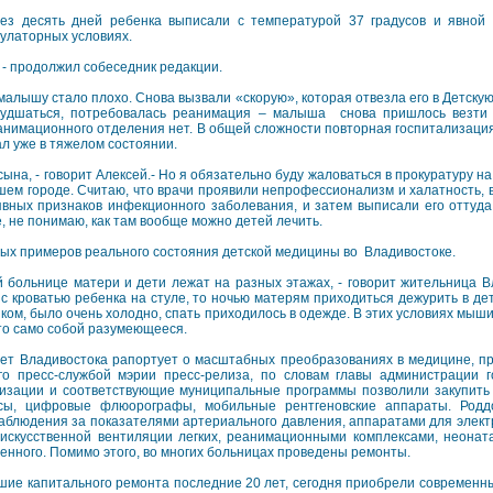
ез десять дней ребенка выписали с температурой 37 градусов и явной
улаторных условиях.
 - продолжил собеседник редакции.
 малышу стало плохо. Снова вызвали «скорую», которая отвезла его в Детск
худшаться, потребовалась реанимация – малыша снова пришлось везти 
еанимационного отделения нет. В общей сложности повторная госпитализация
ал уже в тяжелом состоянии.
сына, - говорит Алексей.- Но я обязательно буду жаловаться в прокуратуру н
шем городе. Считаю, что врачи проявили непрофессионализм и халатность, 
ных признаков инфекционного заболевания, и затем выписали его оттуда,
 не понимаю, как там вообще можно детей лечить.
ных примеров реального состояния детской медицины во Владивостоке.
й больнице матери и дети лежат на разных этажах, - говорит жительница В
 кроватью ребенка на стуле, то ночью матерям приходиться дежурить в дет
нком, было очень холодно, спать приходилось в одежде. В этих условиях мы
то само собой разумеющееся.
ет Владивостока рапортует о масштабных преобразованиях в медицине, п
го пресс-службой мэрии пресс-релиза, по словам главы администрации 
зации и соответствующие муниципальные программы позволили закупить
ексы, цифровые флюорографы, мобильные рентгеновские аппараты. Родд
наблюдения за показателями артериального давления, аппаратами для элект
искусственной вентиляции легких, реанимационными комплексами, неона
енного. Помимо этого, во многих больницах проведены ремонты.
шие капитального ремонта последние 20 лет, сегодня приобрели современн