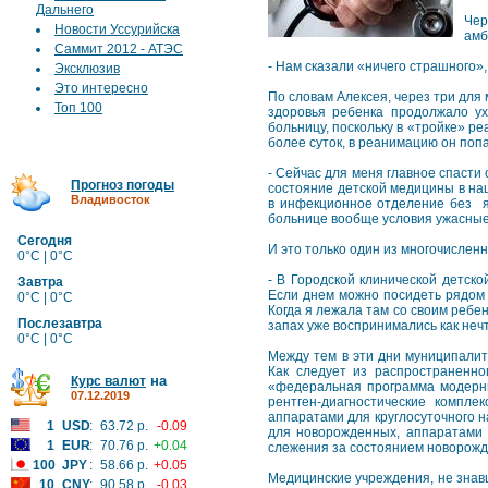
Дальнего
Чер
Новости Уссурийска
амб
Саммит 2012 - АТЭС
- Нам сказали «ничего страшного»,
Эксклюзив
Это интересно
По словам Алексея, через три для
Топ 100
здоровья ребенка продолжало у
больницу, поскольку в «тройке» р
более суток, в реанимацию он поп
- Сейчас для меня главное спасти 
Прогноз погоды
состояние детской медицины в на
Владивосток
в инфекционное отделение без яв
больнице вообще условия ужасные,
Сегодня
И это только один из многочислен
0°C | 0°C
- В Городской клинической детско
Завтра
Если днем можно посидеть рядом с
0°C | 0°C
Когда я лежала там со своим ребе
Послезавтра
запах уже воспринимались как неч
0°C | 0°C
Между тем в эти дни муниципалит
Как следует из распространенно
на
Курс валют
«федеральная программа модерни
07.12.2019
рентген-диагностические компл
аппаратами для круглосуточного 
1
USD
:
63.72 р.
-0.09
для новорожденных, аппаратами 
1
EUR
:
70.76 р.
+0.04
слежения за состоянием новорожд
100
JPY
:
58.66 р.
+0.05
Медицинские учреждения, не знав
10
CNY
:
90.58 р.
-0.03