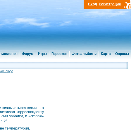
Вход
Регистрация
ъявления
Форум
Игры
Гороскоп
Фотоальбомы
Карта
Опросы
кое бюро
у жизнь четырехмесячного
ссказал корреспонденту
 сын заболел, и «скорая»
ницы.
 не температурил.