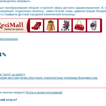
проводились впервые».
ые преобразования обошли стороной сферу детского здравоохранения. И, кс
курирующей социальные вопросы заместителю главы администрации Владив
та главврача Детской городской клинической больницы.
авоохранение
у "неуд" за работу
скому мостому резко обострило транспортные проблемы Владивостока.
но мнение каждого!
Итоги и архив голосований
тний отпуск?