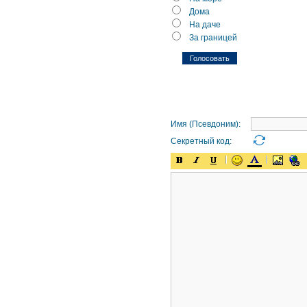
Дома
На даче
За границей
Имя (Псевдоним):
Секретный код: