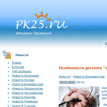
Г
Новости
В мире
В России
Особенности детского "
ГАИ сообщает
Новости Арсеньева
Новости
>
Новости Владивостока
Новости Артема
28.12.2011
00:50
Новости Владивостока
Неп
Новости Дальнегорска
реб
Новости Лесозаводска
инф
Новости Находки
уве
Новости Приморья
- Я
Новости Спасска-