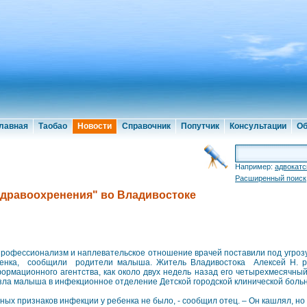
лавная
Таобао
Новости
Справочник
Попутчик
Консультации
Об
Например:
адвокатс
Расширенный поиск
здравоохренения" во Владивостоке
рофессионализм и наплевательское отношение врачей поставили под угроз
енка, сообщили родители малыша. Житель Владивостока Алексей Н. ра
ормационного агентства, как около двух недель назад его четырехмесячный
зла малыша в инфекционное отделение Детской городской клинической боль
вных признаков инфекции у ребенка не было, - сообщил отец. – Он кашлял, но