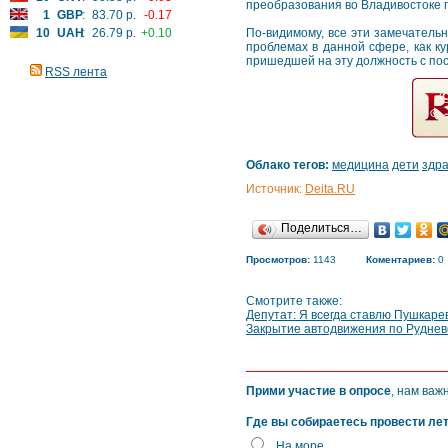
преобразования во Владивостоке 
1
GBP
:
83.70 р.
-0.17
10
UAH
:
26.79 р.
+0.10
По-видимому, все эти замечательн
проблемах в данной сфере, как 
пришедшей на эту должность с пос
RSS лента
Облако тегов:
медицина
дети
здр
Источник:
Deita.RU
Поделиться…
Просмотров:
1143
Коментариев:
0
Смотрите также:
Депутат: Я всегда ставлю Пушкарев
Закрытие автодвижения по Руднев
Прими участие в опросе
, нам важ
Где вы собираетесь провести ле
На море