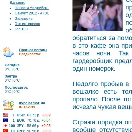
Дальнего
п
Новости Уссурийска
Саммит 2012 - АТЭС
о
Эксклюзив
п
Это интересно
о
Топ 100
обратиться за пом
в это кафе она при
Прогноз погоды
часов ночи. Так
Владивосток
гардеробщик пред
Сегодня
один номерок.
0°C | 0°C
Завтра
0°C | 0°C
Недолго пробыв в 
Послезавтра
вешалке есть тол
0°C | 0°C
пропало. После тог
на
Курс валют
исчезла чужая вещ
07.12.2019
1
USD
:
63.72 р.
-0.09
1
EUR
:
70.76 р.
+0.04
Стражи порядка оп
100
JPY
:
58.66 р.
+0.05
вообще отсутству
10
CNY
:
90.58 р.
-0.03