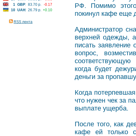
РФ. Помимо этого
1
GBP
:
83.70 р.
-0.17
10
UAH
:
26.79 р.
+0.10
покинул кафе еще 
RSS лента
Администратор сна
верхней одежды, а
писать заявление 
вопрос, возмест
соответствующую 
когда будет дежур
деньги за пропавш
Когда потерпевшая 
что нужен чек за п
выплате ущерба.
После того, как де
кафе ей только с