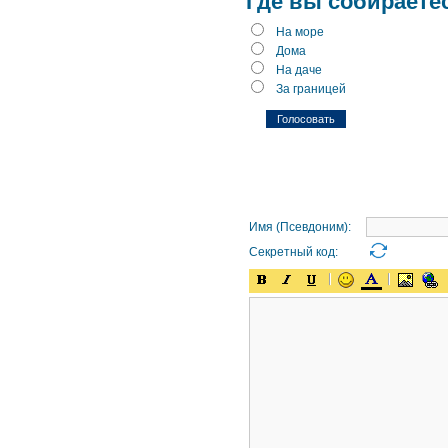
Где вы собираете
На море
Дома
На даче
За границей
Имя (Псевдоним):
Секретный код: