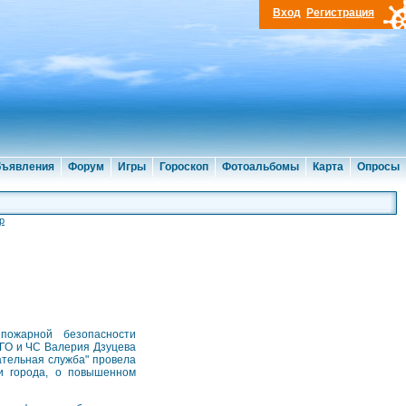
Вход
Регистрация
ъявления
Форум
Игры
Гороскоп
Фотоальбомы
Карта
Опросы
р
пожарной безопасности
 ГО и ЧС Валерия Дзуцева
ательная служба" провела
и города, о повышенном