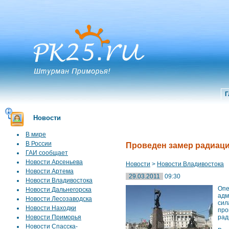
Г
Новости
В мире
В России
Проведен замер радиаци
ГАИ сообщает
Новости Арсеньева
Новости
>
Новости Владивостока
Новости Артема
29.03.2011
09:30
Новости Владивостока
Оп
Новости Дальнегорска
адм
Новости Лесозаводска
сил
Новости Находки
про
Новости Приморья
рад
Новости Спасска-