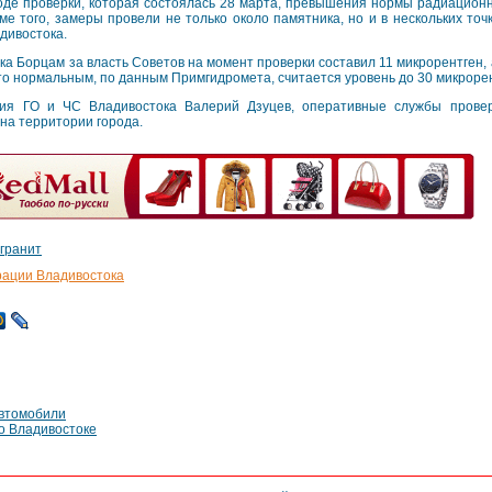
оде проверки, которая состоялась 28 марта, превышения нормы радиацион
ме того, замеры провели не только около памятника, но и в нескольких то
дивостока.
 Борцам за власть Советов на момент проверки составил 11 микрорентген, 
что нормальным, по данным Примгидромета, считается уровень до 30 микрорен
ния ГО и ЧС Владивостока Валерий Дзуцев, оперативные службы пров
а территории города.
гранит
рации Владивостока
втомобили
о Владивостоке