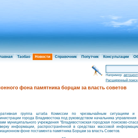
лавная
Таобао
Новости
Справочник
Попутчик
Консультации
Об
Например:
автоцент
Расширенный поиск
онного фона памятника борцам за власть советов
еративная группа штаба Комиссии по чрезвычайным ситуациям и 
инистрации города Владивостока под руководством начальника управления
ами муниципального учреждения "Владивостокская городская поисково-спас
верку информации, распространённой в средствах массовой информаци
иационном фоне постамента памятника Борцам за власть Советов.