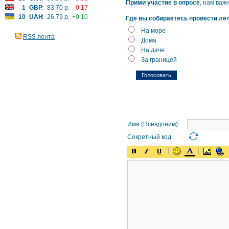
Прими участие в опросе
, нам важ
1
GBP
:
83.70 р.
-0.17
10
UAH
:
26.79 р.
+0.10
Где вы собираетесь провести ле
На море
RSS лента
Дома
На даче
За границей
Имя (Псевдоним):
Секретный код: