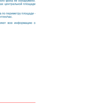
ного фона не обнаружено.
чках центральной площади
а по периметру площади -
тген/час.
еряют всю информацию о