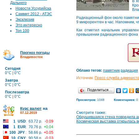
В х
Дальнего
Кро
Новости Уссурийска
Вла
Саммит 2012 - АТЭС
Радиационный фон около памятника
Эксклюзив
9 микрорентген в час. Напомним, 
Это интересно
Как отметил начальник управле
Топ 100
превышении радиационного фона н
Прогноз погоды
Владивосток
Сегодня
Облако тегов:
памятник
радиация
0°C | 0°C
Источник:
Пресс-служба админист
Завтра
0°C | 0°C
Поделиться…
Послезавтра
0°C | 0°C
Просмотров:
1048
Коментариев:
0
на
Курс валют
Смотрите также:
07.12.2019
Обрушившаяся стена повредила а
1
USD
:
63.72 р.
-0.09
Космическая выставка открылась в
1
EUR
:
70.76 р.
+0.04
100
JPY
:
58.66 р.
+0.05
10
CNY
:
90.58 р.
-0.03