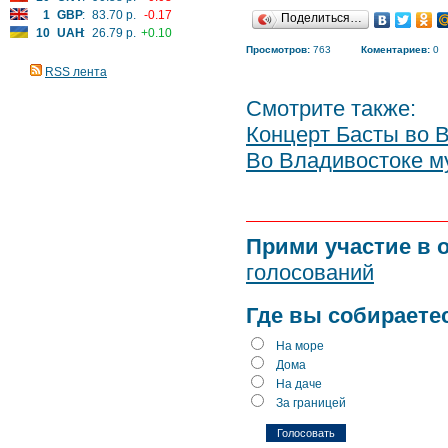
1
GBP
:
83.70 р.
-0.17
Поделиться…
10
UAH
:
26.79 р.
+0.10
Просмотров:
763
Коментариев:
0
RSS лента
Смотрите также:
Концерт Басты во 
Во Владивостоке м
Прими участие в 
голосований
Где вы собираете
На море
Дома
На даче
За границей