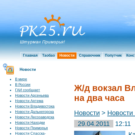
Главная
Таобао
Новости
Справочник
Попутчик
Конс
Новости
В мире
В России
Ж/д вокзал В
ГАИ сообщает
на два часа
Новости Арсеньева
Новости Артема
Новости Владивостока
Новости
>
Новости
Новости Дальнегорска
Новости Лесозаводска
29.04.2011
12:11
Новости Находки
Новости Приморья
К
Новости Спасска-