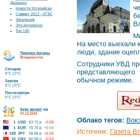
Дальнего
ч
Новости Уссурийска
Саммит 2012 - АТЭС
б
Эксклюзив
В
Это интересно
Топ 100
М
На место выехали к
люди, здание оцеп
Прогноз погоды
Владивосток
Сотрудники УВД про
Сегодня
представляющего 
0°C | 0°C
обычном режиме.
Завтра
0°C | 0°C
Послезавтра
0°C | 0°C
на
Курс валют
07.12.2019
Облако тегов:
Вок
1
USD
:
63.72 р.
-0.09
1
EUR
:
70.76 р.
+0.04
Источник:
Газета В
100
JPY
:
58.66 р.
+0.05
10
CNY
:
90.58 р.
-0.03