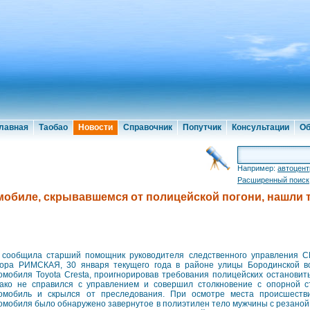
лавная
Таобао
Новости
Справочник
Попутчик
Консультации
Об
Например:
автоцент
Расширенный поиск
мобиле, скрывавшемся от полицейской погони, нашли 
 сообщила старший помощник руководителя следственного управления 
ора РИМСКАЯ, 30 января текущего года в районе улицы Бородинской в
омобиля Toyota Cresta, проигнорировав требования полицейских остановит
ако не справился с управлением и совершил столкновение с опорной с
омобиль и скрылся от преследования. При осмотре места происшес
омобиля было обнаружено завернутое в полиэтилен тело мужчины с резаной