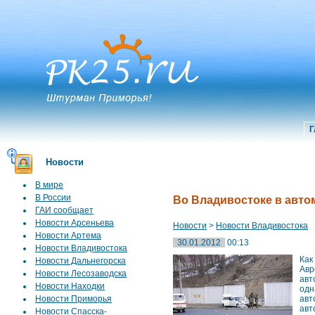
Г
Новости
В мире
В России
Во Владивостоке в авто
ГАИ сообщает
Новости Арсеньева
Новости
>
Новости Владивостока
Новости Артема
30.01.2012
00:13
Новости Владивостока
Как
Новости Дальнегорска
Авр
Новости Лесозаводска
авт
Новости Находки
одн
Новости Приморья
авт
авт
Новости Спасска-