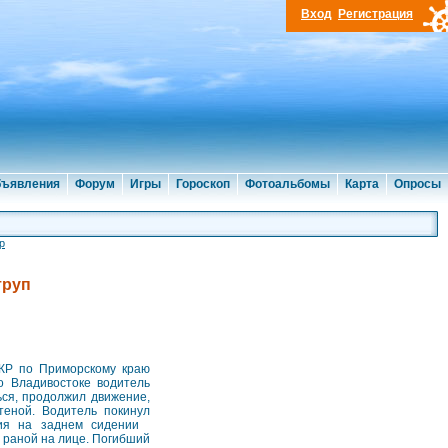
Вход
Регистрация
ъявления
Форум
Игры
Гороскоп
Фотоальбомы
Карта
Опросы
р
труп
СКР по Приморскому краю
о Владивостоке водитель
ься, продолжил движение,
теной. Водитель покинул
твия на заднем сидении
 раной на лице. Погибший