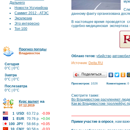
муж
Дальнего
Новости Уссурийска
Сле
Саммит 2012 - АТЭС
данному факту организована досл
Эксклюзив
В настоящее время проводятся сл
Это интересно
судебно-медицинская экспертиза 
Топ 100
Прогноз погоды
Владивосток
Облако тегов:
убийство
автомоби
Источник:
Deita.RU
Сегодня
0°C | 0°C
Поделиться…
Завтра
0°C | 0°C
Просмотров:
1026
Коментариев:
0
Послезавтра
0°C | 0°C
Смотрите также:
Во Владивостоке расчленяют люд
на
Курс валют
Как во Владивостоке троллейбус п
07.12.2019
1
USD
:
63.72 р.
-0.09
1
EUR
:
70.76 р.
+0.04
Прими участие в опросе
, нам важ
100
JPY
:
58.66 р.
+0.05
10
CNY
:
90.58 р.
-0.03