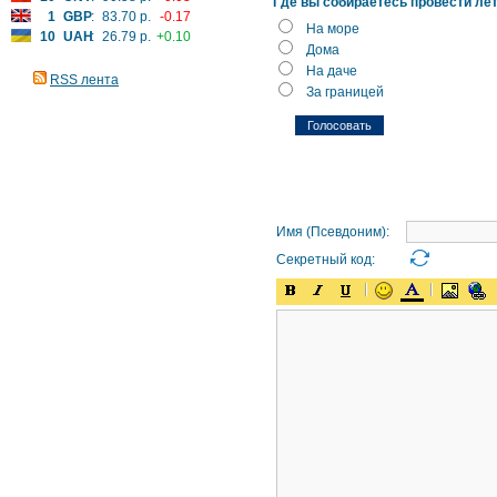
Где вы собираетесь провести ле
1
GBP
:
83.70 р.
-0.17
На море
10
UAH
:
26.79 р.
+0.10
Дома
На даче
RSS лента
За границей
Имя (Псевдоним):
Секретный код: