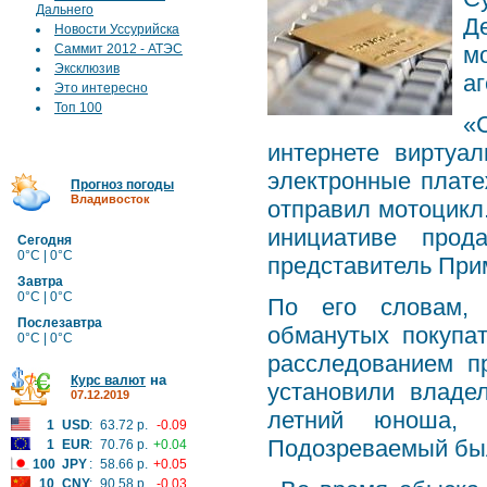
Дальнего
Д
Новости Уссурийска
Саммит 2012 - АТЭС
м
Эксклюзив
а
Это интересно
Топ 100
«
интернете виртуа
электронные плате
Прогноз погоды
Владивосток
отправил мотоцикл.
инициативе прод
Сегодня
0°C | 0°C
представитель При
Завтра
0°C | 0°C
По его словам, 
Послезавтра
обманутых покупа
0°C | 0°C
расследованием п
на
Курс валют
установили владе
07.12.2019
летний юноша, 
1
USD
:
63.72 р.
-0.09
Подозреваемый бы
1
EUR
:
70.76 р.
+0.04
100
JPY
:
58.66 р.
+0.05
10
CNY
:
90.58 р.
-0.03