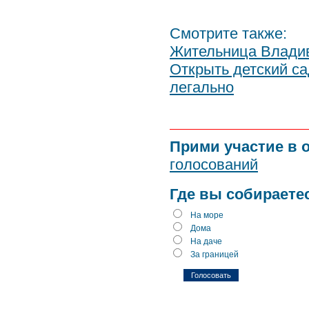
Смотрите также:
Жительница Владив
Открыть детский са
легально
Прими участие в 
голосований
Где вы собираете
На море
Дома
На даче
За границей