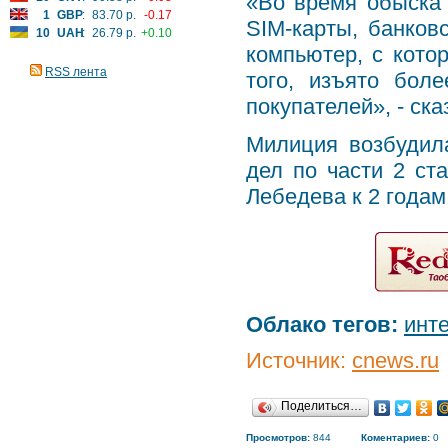
«Во время обыска
1
GBP
:
83.70 р.
-0.17
SIM-карты, банков
10
UAH
:
26.79 р.
+0.10
компьютер, с кото
RSS лента
того, изъято бол
покупателей», - ска
Милиция возбудил
дел по части 2 ст
Лебедева к 2 года
Облако тегов:
инт
Источник:
cnews.ru
Поделиться…
Просмотров:
844
Коментариев:
0