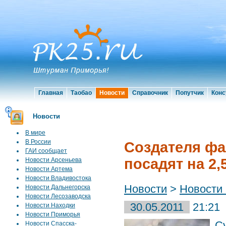
Главная
Таобао
Новости
Справочник
Попутчик
Конс
Новости
В мире
В России
Создателя фа
ГАИ сообщает
посадят на 2,
Новости Арсеньева
Новости Артема
Новости Владивостока
Новости
>
Новости
Новости Дальнегорска
Новости Лесозаводска
30.05.2011
21:21
Новости Находки
Новости Приморья
С
Новости Спасска-