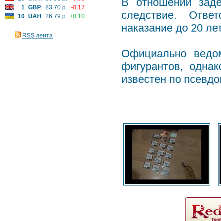
В отношении заде
1
GBP
:
83.70 р.
-0.17
следствие. Ответ
10
UAH
:
26.79 р.
+0.10
наказание до 20 ле
RSS лента
Официально ведом
фигурантов, однак
известен по псевд