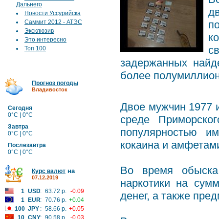
Дальнего
д
Новости Уссурийска
Саммит 2012 - АТЭС
п
Эксклюзив
к
Это интересно
с
Топ 100
задержанных найд
более полумиллион
Прогноз погоды
Владивосток
Двое мужчин 1977 
Сегодня
0°C | 0°C
среде Приморског
Завтра
популярностью им
0°C | 0°C
кокаина и амфетам
Послезавтра
0°C | 0°C
Во время обыска
на
Курс валют
07.12.2019
наркотики на сум
1
USD
:
63.72 р.
-0.09
денег, а также пре
1
EUR
:
70.76 р.
+0.04
100
JPY
:
58.66 р.
+0.05
10
CNY
:
90.58 р.
-0.03