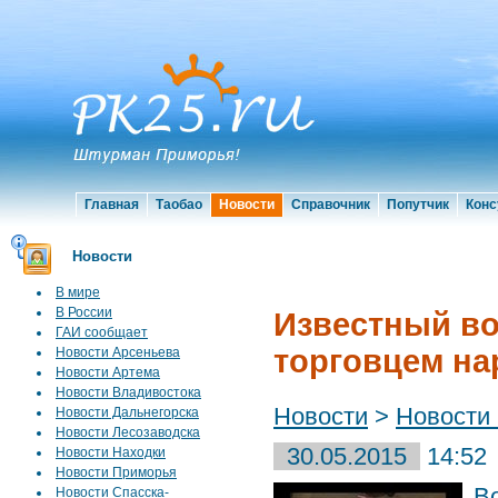
Главная
Таобао
Новости
Справочник
Попутчик
Конс
Новости
В мире
В России
Известный во
ГАИ сообщает
торговцем на
Новости Арсеньева
Новости Артема
Новости Владивостока
Новости
>
Новости
Новости Дальнегорска
Новости Лесозаводска
30.05.2015
14:52
Новости Находки
Новости Приморья
В
Новости Спасска-