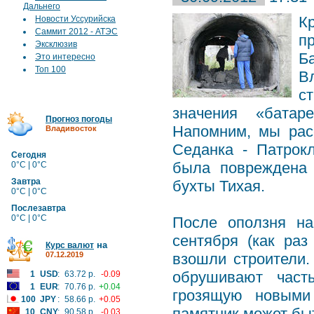
Дальнего
К
Новости Уссурийска
Саммит 2012 - АТЭС
п
Эксклюзив
Б
Это интересно
Топ 100
В
с
значения «батар
Прогноз погоды
Напомним, мы рас
Владивосток
Седанка - Патрокл
Сегодня
была повреждена 
0°C | 0°C
Завтра
бухты Тихая.
0°C | 0°C
Послезавтра
0°C | 0°C
После оползня на
сентября (как раз
на
Курс валют
07.12.2019
взошли строители.
обрушивают част
1
USD
:
63.72 р.
-0.09
1
EUR
:
70.76 р.
+0.04
грозящую новыми 
100
JPY
:
58.66 р.
+0.05
памятник может бы
10
CNY
:
90.58 р.
-0.03