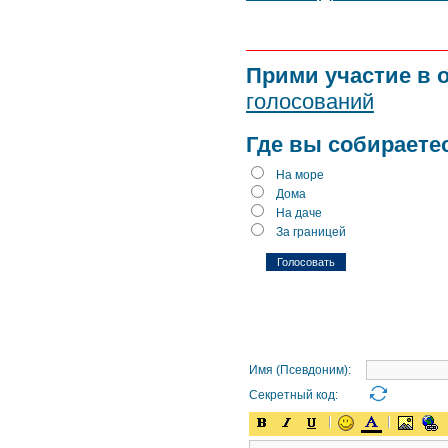
Прими участие в 
голосований
Где вы собираете
На море
Дома
На даче
За границей
Имя (Псевдоним):
Секретный код: