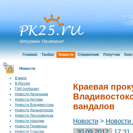
Главная
Таобао
Новости
Справочник
Попутчик
Конс
Новости
В мире
В России
Краевая прок
ГАИ сообщает
Владивостокс
Новости Арсеньева
Новости Артема
вандалов
Новости Владивостока
Новости Дальнегорска
Новости Лесозаводска
Новости
>
Новости
Новости Находки
Новости Приморья
30.09.2012
17:31
Новости Спасска-