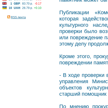
1
GBP
:
83.70 р.
-0.17
10
UAH
:
26.79 р.
+0.10
Публикации «Ком
RSS лента
которая задейств
культурного нас
проверки было воз
или повреждение п
этому делу продол
Кроме этого, прок
повреждении памят
- В ходе проверки
управления Минис
объектов культур
старший помощник 
По мнению прокур