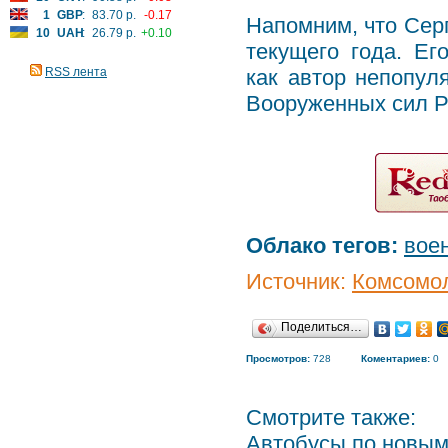
1
GBP
:
83.70 р.
-0.17
Напомним, что Сер
10
UAH
:
26.79 р.
+0.10
текущего года. Ег
RSS лента
как автор непопу
Вооруженных сил Р
Облако тегов:
вое
Источник:
Комсомол
Поделиться…
Просмотров:
728
Коментариев:
0
Смотрите также:
Автобусы по новым