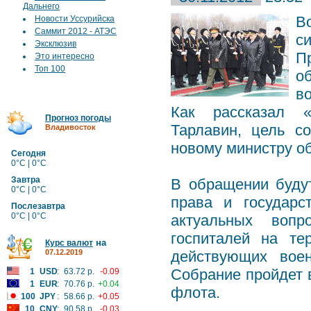
Дальнего
В
Новости Уссурийска
Саммит 2012 - АТЭС
с
Эксклюзив
П
Это интересно
Топ 100
о
в
Как рассказал «
Прогноз погоды
Тарлавин, цель с
Владивосток
новому министру о
Сегодня
0°C | 0°C
Завтра
В обращении буду
0°C | 0°C
права и государс
Послезавтра
0°C | 0°C
актуальных вопр
госпиталей на те
на
Курс валют
07.12.2019
действующих вое
Собрание пройдет в
1
USD
:
63.72 р.
-0.09
1
EUR
:
70.76 р.
+0.04
флота.
100
JPY
:
58.66 р.
+0.05
10
CNY
:
90.58 р.
-0.03