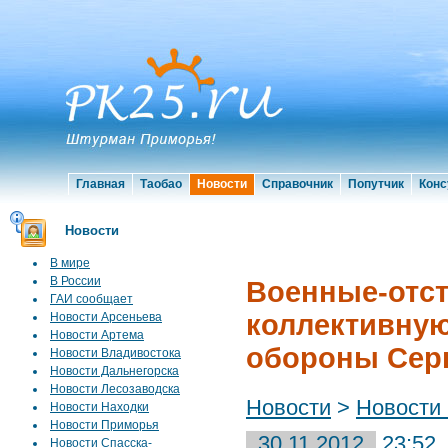
Главная
Таобао
Новости
Справочник
Попутчик
Конс
Новости
В мире
В России
Военные-отст
ГАИ сообщает
коллективну
Новости Арсеньева
Новости Артема
обороны Сер
Новости Владивостока
Новости Дальнегорска
Новости Лесозаводска
Новости
>
Новости
Новости Находки
Новости Приморья
30.11.2012
23:52
Новости Спасска-