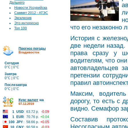
Дальнего
а
Новости Уссурийска
л
Саммит 2012 - АТЭС
Эксклюзив
н
Это интересно
что его незаконно 
Топ 100
История с железн
две недели назад.
Прогноз погоды
права сразу у ш
Владивосток
водителям, что они
Сегодня
автовладельцев з
0°C | 0°C
претензии сотруд
Завтра
0°C | 0°C
правил автоинспек
Послезавтра
0°C | 0°C
Максим, водитель 
дорогу, то есть с 
на
Курс валют
07.12.2019
видно. Семафор за
1
USD
:
63.72 р.
-0.09
1
EUR
:
70.76 р.
+0.04
Составив проток
100
JPY
:
58.66 р.
+0.05
Несогласным автом
10
CNY
:
90.58 р.
-0.03