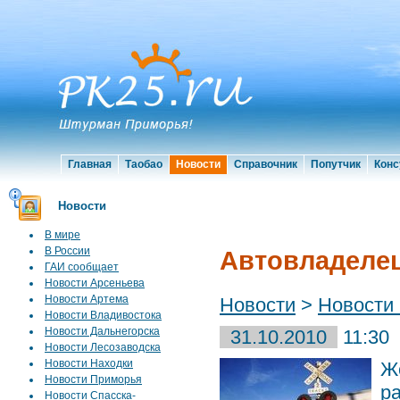
Главная
Таобао
Новости
Справочник
Попутчик
Конс
Новости
В мире
В России
Автовладелец
ГАИ сообщает
Новости Арсеньева
Новости Артема
Новости
>
Новости
Новости Владивостока
Новости Дальнегорска
31.10.2010
11:30
Новости Лесозаводска
Новости Находки
Ж
Новости Приморья
р
Новости Спасска-