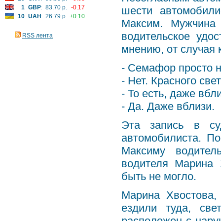
1
GBP
:
83.70 р.
-0.17
шести автомобили
10
UAH
:
26.79 р.
+0.10
Максим. Мужчина 
водительское удос
RSS лента
мнению, от случая 
- Семафор просто н
- Нет. Красного све
- То есть, даже вбл
- Да. Даже вблизи.
Эта запись в су
автомобилиста. По
Максиму водитель
водителя Марина 
быть не могло.
Марина Хвостова,
ездили туда, све
расположен с нару