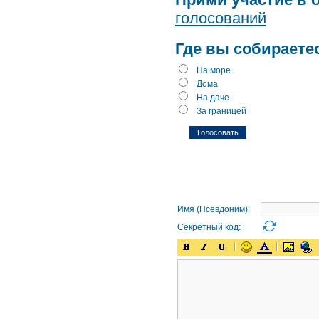
голосований
Где вы собираете
На море
Дома
На даче
За границей
Имя (Псевдоним):
Секретный код: