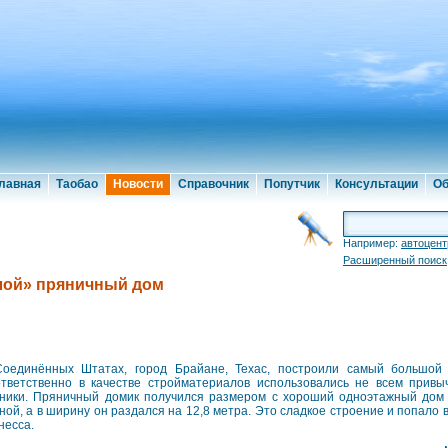
лавная
Таобао
Новости
Справочник
Попутчик
Консультации
Об
Например:
автоцент
Расширенный поиск
лой» пряничный дом
оединённых Штатах, город Брайане, Техас, построили самый большой
тветственно в качестве стройматериалов использовались не всем привы
ники. Пряничный домик получился размером с хороший одноэтажный дом 
ной, а в ширину он раздался на 12,8 метра. Это сладкое строение и попало 
несса.