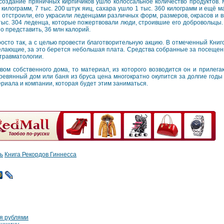
создание пряничных кирпичиков ушло колоссальное количество продуктов. 
 килограмм, 7 тыс. 200 штук яиц, сахара ушло 1 тыс. 360 килограмм и ещё м
 отстроили, его украсили леденцами различных форм, размеров, окрасов и в
тыс. 304 леденца, которые пожертвовали люди, строившие его добровольцы.
о представить, 36 млн калорий.
осто так, а с целью провести благотворительную акцию. В отмеченный Книг
желающие, за это берется небольшая плата. Средства собранные за посещен
травматологии.
вом собственного дома, то материал, из которого возводится он и прилег
ревянный дом или баня из бруса цена многократно окупится за долгие годы
риала и компании, которая будет этим заниматься.
ь
Книга Рекордов Гиннесса
я рублями