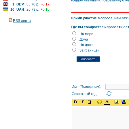
Роддом увековечил беременную ж
1
GBP
:
83.70 р.
-0.17
10
UAH
:
26.79 р.
+0.10
Прими участие в опросе
, нам важ
RSS лента
Где вы собираетесь провести ле
На море
Дома
На даче
За границей
Имя (Псевдоним):
Секретный код: