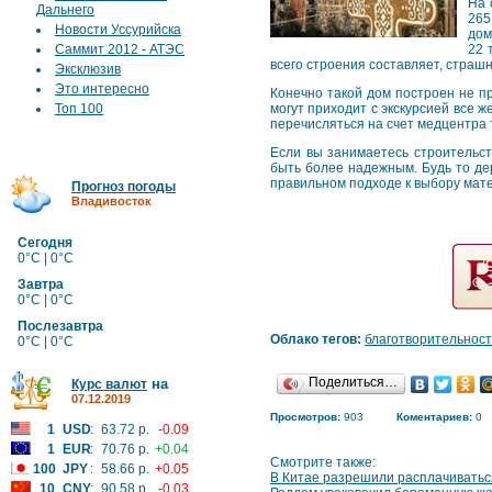
На 
Дальнего
265
Новости Уссурийска
дом
Саммит 2012 - АТЭС
22 
всего строения составляет, страшн
Эксклюзив
Это интересно
Конечно такой дом построен не пр
Топ 100
могут приходит с экскурсией все 
перечисляться на счет медцентра 
Если вы занимаетесь строительст
быть более надежным. Будь то де
правильном подходе к выбору мате
Прогноз погоды
Владивосток
Сегодня
0°C | 0°C
Завтра
0°C | 0°C
Послезавтра
Облако тегов:
благотворительност
0°C | 0°C
Поделиться…
на
Курс валют
07.12.2019
Просмотров:
903
Коментариев:
0
1
USD
:
63.72 р.
-0.09
1
EUR
:
70.76 р.
+0.04
Смотрите также:
100
JPY
:
58.66 р.
+0.05
В Китае разрешили расплачиватьс
10
CNY
:
90.58 р.
-0.03