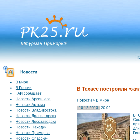
Г
Новости
В мире
В России
В Техасе построили «жи
ГАИ сообщает
Новости Арсеньева
Новости
>
В Мире
Новости Артема
10.12.2013
20:02
Новости Владивостока
В С
Новости Дальнегорска
Соо
Новости Лесозаводска
пря
Новости Находки
дли
Новости Приморья
Гин
Новости Спасска-