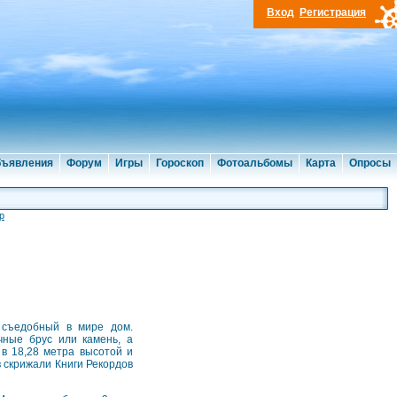
Вход
Регистрация
ъявления
Форум
Игры
Гороскоп
Фотоальбомы
Карта
Опросы
р
 съедобный в мире дом.
чные брус или камень, а
в 18,28 метра высотой и
в скрижали Книги Рекордов