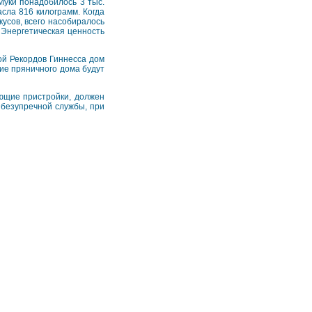
Муки понадобилось 3 тыс.
асла 816 килограмм. Когда
кусов, всего насобиралось
 Энергетическая ценность
ой Рекордов Гиннесса дом
ие пряничного дома будут
ающие пристройки, должен
 безупречной службы, при