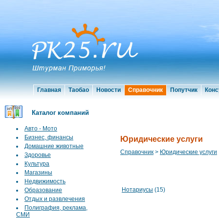
Главная
Таобао
Новости
Справочник
Попутчик
Конс
Каталог компаний
Авто - Мото
Бизнес, финансы
Юридические услуги
Домашние животные
Справочник
>
Юридические услуги
Здоровье
Культура
Магазины
Недвижимость
Нотариусы
(15)
Образование
Отдых и развлечения
Полиграфия, реклама,
СМИ