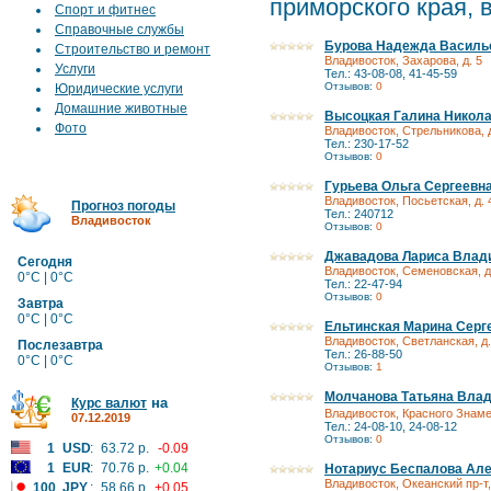
приморского края, 
Спорт и фитнес
Справочные службы
Бурова Надежда Василье
Строительство и ремонт
Владивосток, Захарова, д. 5
Услуги
Тел.: 43-08-08, 41-45-59
Отзывов:
0
Юридические услуги
Домашние животные
Высоцкая Галина Никол
Фото
Владивосток, Стрельникова, д
Тел.: 230-17-52
Отзывов:
0
Гурьева Ольга Сергеевн
Владивосток, Посьетская, д. 
Прогноз погоды
Тел.: 240712
Владивосток
Отзывов:
0
Джавадова Лариса Влад
Сегодня
Владивосток, Семеновская, д
0°C | 0°C
Тел.: 22-47-94
Отзывов:
0
Завтра
0°C | 0°C
Ельтинская Марина Серге
Владивосток, Светланская, д.
Послезавтра
Тел.: 26-88-50
0°C | 0°C
Отзывов:
1
Молчанова Татьяна Влад
на
Курс валют
Владивосток, Красного Знамен
07.12.2019
Тел.: 24-08-10, 24-08-12
Отзывов:
0
1
USD
:
63.72 р.
-0.09
1
EUR
:
70.76 р.
+0.04
Нотариус Беспалова Ал
Владивосток, Океанский пр-т,
100
JPY
:
58.66 р.
+0.05