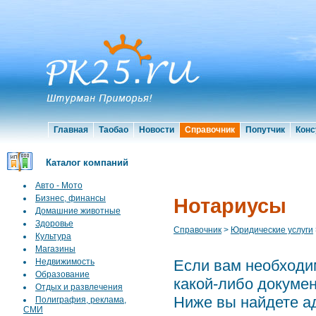
Главная
Таобао
Новости
Справочник
Попутчик
Конс
Каталог компаний
Авто - Мото
Бизнес, финансы
Нотариусы
Домашние животные
Здоровье
Справочник
>
Юридические услуги
Культура
Магазины
Недвижимость
Если вам необходим
Образование
какой-либо докумен
Отдых и развлечения
Ниже вы найдете а
Полиграфия, реклама,
СМИ